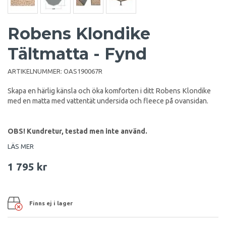
Robens Klondike
Tältmatta - Fynd
ARTIKELNUMMER:
OAS190067R
Skapa en härlig känsla och öka komforten i ditt Robens Klondike
med en matta med vattentät undersida och fleece på ovansidan.
OBS! Kundretur, testad men inte använd.
LÄS MER
1 795 kr
Finns ej i lager