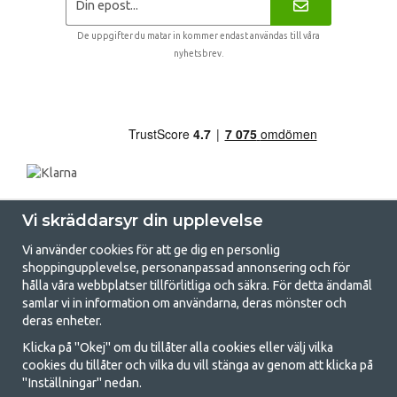
De uppgifter du matar in kommer endast användas till våra
nyhetsbrev.
Vi skräddarsyr din upplevelse
Vi använder cookies för att ge dig en personlig
shoppingupplevelse, personanpassad annonsering och för
hålla våra webbplatser tillförlitliga och säkra. För detta ändamål
samlar vi in information om användarna, deras mönster och
GetCamping.se - Din butik för camping
deras enheter.
och uteliv
Klicka på "Okej" om du tillåter alla cookies eller välj vilka
cookies du tillåter och vilka du vill stänga av genom att klicka på
Att campa kan antingen vara en livsstil eller ett sätt att samla familjen
"Inställningar" nedan.
för ett gemensamt äventyr. Oavsett vilken kategori du tillhör hittar du