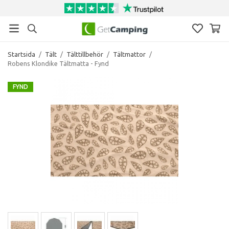
Startsida
/
Tält
/
Tälttillbehör
/
Tältmattor
/
Robens Klondike Tältmatta - Fynd
FYND