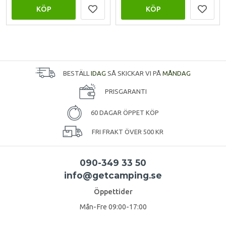
KÖP
KÖP
BESTÄLL
IDAG
SÅ SKICKAR VI PÅ
MÅNDAG
PRISGARANTI
60 DAGAR ÖPPET KÖP
FRI FRAKT ÖVER 500 KR
090-349 33 50
info@getcamping.se
Öppettider
Mån-Fre 09:00-17:00