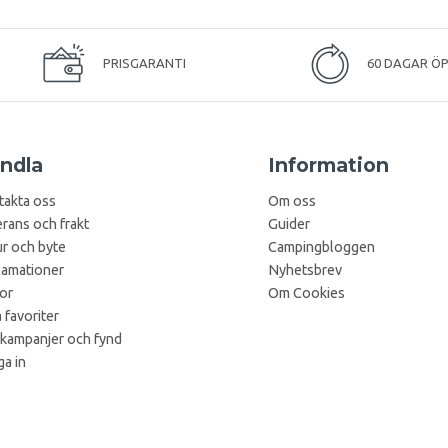
PRISGARANTI
60 DAGAR Ö
ndla
Information
takta oss
Om oss
rans och frakt
Guider
r och byte
Campingbloggen
lamationer
Nyhetsbrev
kor
Om Cookies
 favoriter
 kampanjer och fynd
a in