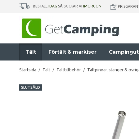
BESTÄLL
IDAG
SÅ SKICKAR VI
IMORGON
PRISGARAN
Tält
Förtält & markiser
Campingut
Startsida
/
Tält
/
Tälttillbehör
/
Tältpinnar, stänger & övrig
SLUTSÅLD