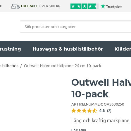
TI
FRI FRAKT
ÖVER 500 KR
rustning
Husvagns & husbilstillbehör
Kläde
a tillbehör
/
Outwell Halvrund tältpinne 24 cm 10-pack
Outwell Hal
10-pack
ARTIKELNUMMER:
OAS530250
4.5
(2)
Lång och kraftig markpinne
LÄS MER