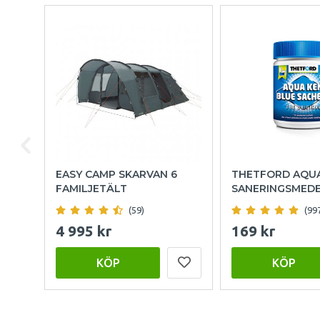
EASY CAMP SKARVAN 6
THETFORD AQU
FAMILJETÄLT
SANERINGSMED
(59)
(99
4 995 kr
169 kr
KÖP
KÖP