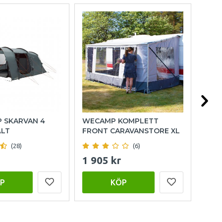
P SKARVAN 4
WECAMP KOMPLETT
HOL
ÄLT
FRONT CARAVANSTORE XL
(28)
(6)
1 905 kr
999
P
KÖP