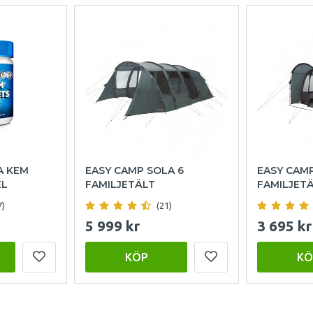
A KEM
EASY CAMP SOLA 6
EASY CAM
EL
FAMILJETÄLT
FAMILJET
7)
(21)
5 999 kr
3 695 kr
KÖP
KÖ