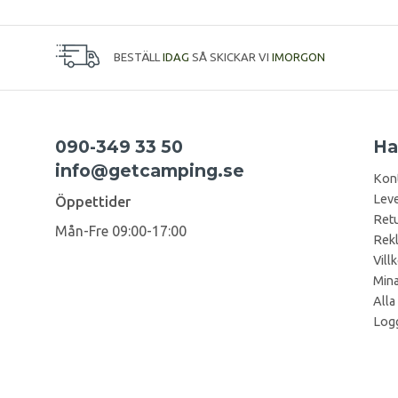
BESTÄLL
IDAG
SÅ SKICKAR VI
IMORGON
090-349 33 50
Ha
info@getcamping.se
Kon
Leve
Öppettider
Retu
Mån-Fre 09:00-17:00
Rek
Vill
Mina
Alla
Logg