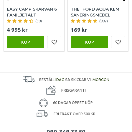
EASY CAMP SKARVAN 6
THETFORD AQUA KEM
FAMILJETÄLT
SANERINGSMEDEL
(59)
(997)
4 995 kr
169 kr
KÖP
KÖP
BESTÄLL
IDAG
SÅ SKICKAR VI
IMORGON
PRISGARANTI
60 DAGAR ÖPPET KÖP
FRI FRAKT ÖVER 500 KR
090-349 33 50