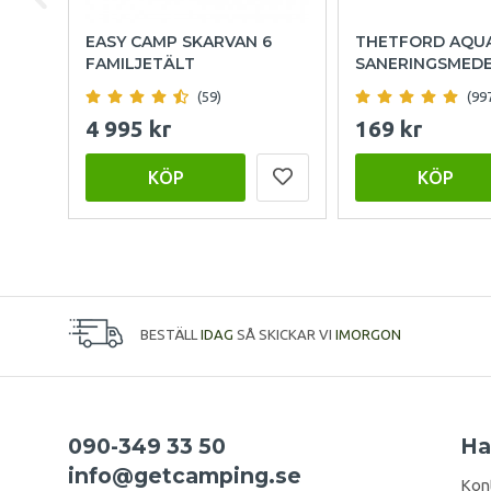
EASY CAMP SKARVAN 6
THETFORD AQU
FAMILJETÄLT
SANERINGSMED
(59)
(99
4 995 kr
169 kr
KÖP
KÖP
BESTÄLL
IDAG
SÅ SKICKAR VI
IMORGON
090-349 33 50
Ha
info@getcamping.se
Kon