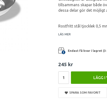
tillsammans skapar både öv
dessa delar gör det möjligt
Rostfritt stål tjocklek 0,5 m
LÄS MER
Endast få kvar i lagret (3 
245 kr
LÄGG I
SPARA SOM FAVORIT