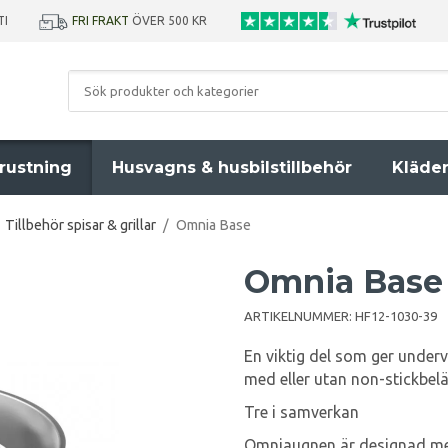
TI
FRI FRAKT
ÖVER 500 KR
rustning
Husvagns & husbilstillbehör
Kläde
Tillbehör spisar & grillar
/
Omnia Base
Omnia Base
ARTIKELNUMMER:
HF12-1030-39
En viktig del som ger under
med eller utan non-stickbel
Tre i samverkan
Omniaugnen är designad med