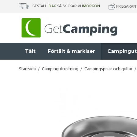
BESTÄLL
IDAG
SÅ SKICKAR VI
IMORGON
PRISGARAN
Tält
Förtält & markiser
Campingut
Startsida
/
Campingutrustning
/
Campingspisar och grillar
/