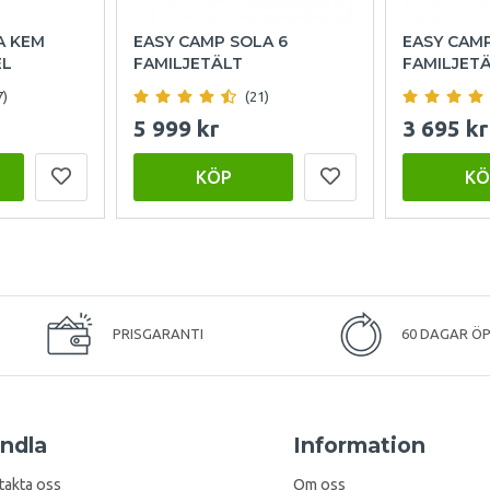
A KEM
EASY CAMP SOLA 6
EASY CAM
EL
FAMILJETÄLT
FAMILJET
7)
(21)
5 999 kr
3 695 kr
KÖP
KÖ
PRISGARANTI
60 DAGAR Ö
ndla
Information
takta oss
Om oss