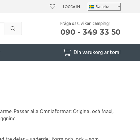
LOGGA IN
Fråga oss, vi kan camping!
090 - 349 33 50
r
Din varukorg är tom!
värme. Passar alla Omniaformar: Original och Maxi,
äggning.
 tre delar – underdel, form och lock – som