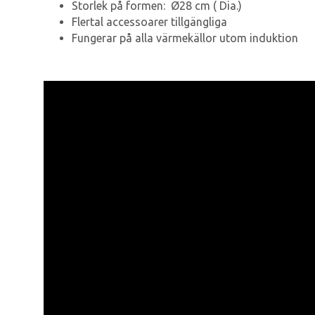
Storlek på formen: Ø28 cm ( Dia.)
Flertal accessoarer tillgängliga
Fungerar på alla värmekällor utom induktion