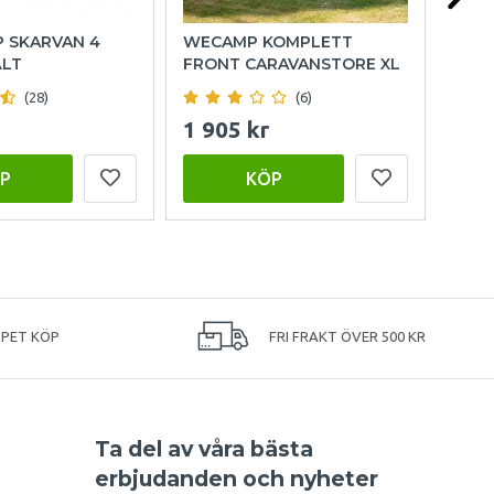
P SKARVAN 4
WECAMP KOMPLETT
HOL
ÄLT
FRONT CARAVANSTORE XL
(28)
(6)
1 905 kr
999
P
KÖP
PPET KÖP
FRI FRAKT ÖVER 500 KR
Ta del av våra bästa
erbjudanden och nyheter