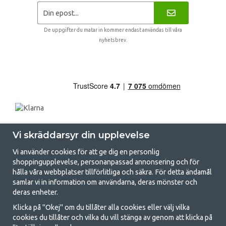
De uppgifter du matar in kommer endast användas till våra
nyhetsbrev.
Vi skräddarsyr din upplevelse
Vi använder cookies för att ge dig en personlig
shoppingupplevelse, personanpassad annonsering och för
hålla våra webbplatser tillförlitliga och säkra. För detta ändamål
samlar vi in information om användarna, deras mönster och
GetCamping.se - Din butik för camping
deras enheter.
och uteliv
Klicka på "Okej" om du tillåter alla cookies eller välj vilka
cookies du tillåter och vilka du vill stänga av genom att klicka på
Att campa kan antingen vara en livsstil eller ett sätt att samla familjen