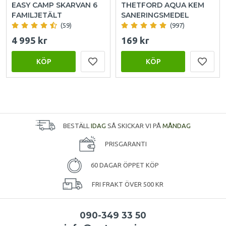
EASY CAMP SKARVAN 6
THETFORD AQUA KEM
FAMILJETÄLT
SANERINGSMEDEL
(59)
(997)
4 995 kr
169 kr
KÖP
KÖP
BESTÄLL
IDAG
SÅ SKICKAR VI PÅ
MÅNDAG
PRISGARANTI
60 DAGAR ÖPPET KÖP
FRI FRAKT ÖVER 500 KR
090-349 33 50