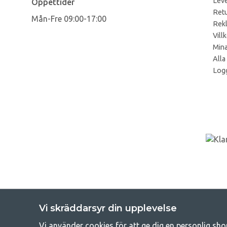
Leve
Öppettider
Retu
Mån-Fre 09:00-17:00
Rek
Vill
Mina
Alla
Logg
Vi skräddarsyr din upplevelse
Vi använder cookies för att ge dig en personlig sho