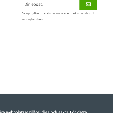
De uppgifter du matar in kommer endast användas till
våra nyhetsbrev.
 webbplatser tillförlitliga och säkra. För detta