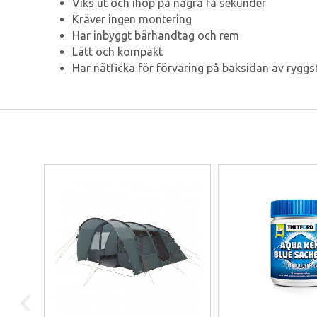
Viks ut och ihop på några få sekunder
Kräver ingen montering
Har inbyggt bärhandtag och rem
Lätt och kompakt
Har nätficka för förvaring på baksidan av rygg