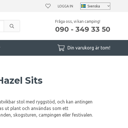
LOGGA IN
Fråga oss, vi kan camping!
090 - 349 33 50
r
Din varukorg är tom!
azel Sits
utvikbar stol med ryggstöd, och kan antingen
las ut plant och användas som ett
randen, skogsturen, campingen eller festivalen.