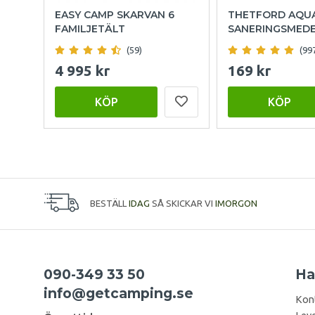
EASY CAMP SKARVAN 6
THETFORD AQU
FAMILJETÄLT
SANERINGSMED
(59)
(99
4 995 kr
169 kr
KÖP
KÖP
BESTÄLL
IDAG
SÅ SKICKAR VI
IMORGON
090-349 33 50
Ha
info@getcamping.se
Kon