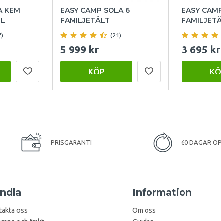
A KEM
EASY CAMP SOLA 6
EASY CAM
EL
FAMILJETÄLT
FAMILJET
7)
(21)
5 999 kr
3 695 kr
KÖP
KÖ
PRISGARANTI
60 DAGAR Ö
ndla
Information
takta oss
Om oss