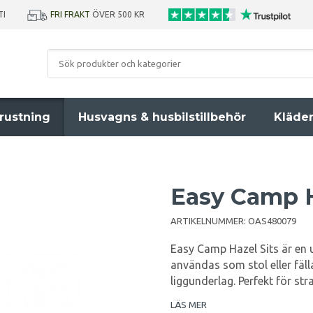
TI
FRI FRAKT
ÖVER 500 KR
rustning
Husvagns & husbilstillbehör
Kläde
Easy Camp H
ARTIKELNUMMER:
OAS480079
Easy Camp Hazel Sits är en 
användas som stol eller fäl
liggunderlag. Perfekt för st
LÄS MER