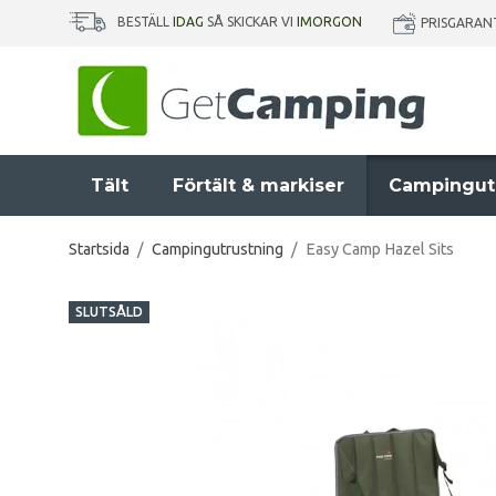
BESTÄLL
IDAG
SÅ SKICKAR VI
IMORGON
PRISGARAN
Tält
Förtält & markiser
Campingut
Startsida
/
Campingutrustning
/
Easy Camp Hazel Sits
SLUTSÅLD