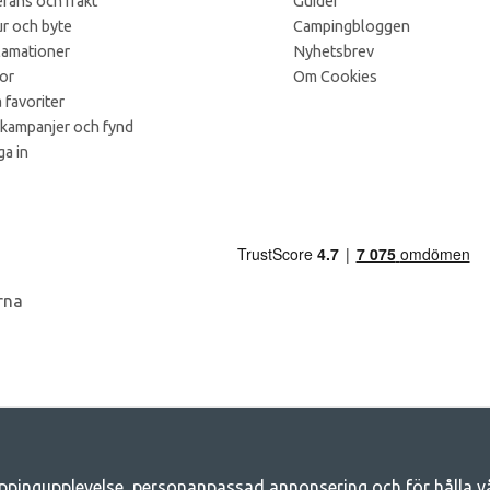
rans och frakt
Guider
r och byte
Campingbloggen
lamationer
Nyhetsbrev
kor
Om Cookies
 favoriter
 kampanjer och fynd
a in
ppingupplevelse, personanpassad annonsering och för hålla våra