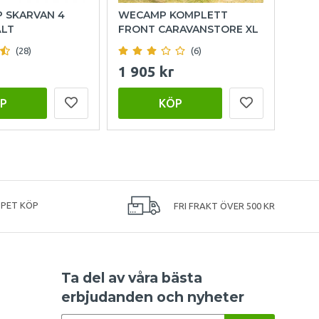
P SKARVAN 4
WECAMP KOMPLETT
HOL
ÄLT
FRONT CARAVANSTORE XL
(28)
(6)
1 905 kr
999
P
KÖP
PPET KÖP
FRI FRAKT ÖVER 500 KR
Ta del av våra bästa
erbjudanden och nyheter