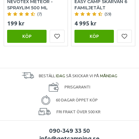
NEVOTEX METEOR -
EASY CAMP SKARVAN 6
SPRAYLIM 500 ML
FAMILJETÄLT
(7)
(59)
199 kr
4 995 kr
KÖP
KÖP
BESTÄLL
IDAG
SÅ SKICKAR VI PÅ
MÅNDAG
PRISGARANTI
60 DAGAR ÖPPET KÖP
FRI FRAKT ÖVER 500 KR
090-349 33 50
info@getcamping.se