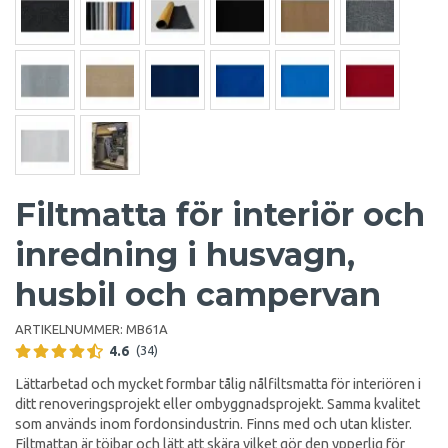
Filtmatta för interiör och
inredning i husvagn,
husbil och campervan
ARTIKELNUMMER:
MB61A
4.6
(34)
Lättarbetad och mycket formbar tålig nålfiltsmatta för interiören i
ditt renoveringsprojekt eller ombyggnadsprojekt. Samma kvalitet
som används inom fordonsindustrin. Finns med och utan klister.
Filtmattan är töjbar och lätt att skära vilket gör den ypperlig för