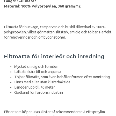
Längd: 1-40 meter
Material: 100% Polypropylen, 360 gram/m2
Filtmatta för husvagn, campervan och husbil tillverkad av 100%
polypropylen, vilket gör mattan slitstark, smidig och töjbar. Perfekt
för renoveringar och ombyggnationer.
Filtmatta för interieör och inredning
Mycket smidig och formbar
Lätt att skära till och anpassa
Töjbar filtmatta, som även behåller formen efter montering
Finns med eller utan klisterbaksida
Längder upp till 40 meter
Godkänd för fordonsindustrin
För er som köper utan klister så rekommenderar vi ett spraylim