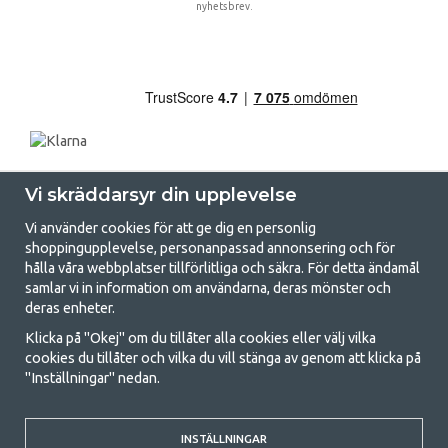
nyhetsbrev.
Vi skräddarsyr din upplevelse
Vi använder cookies för att ge dig en personlig
shoppingupplevelse, personanpassad annonsering och för
hålla våra webbplatser tillförlitliga och säkra. För detta ändamål
samlar vi in information om användarna, deras mönster och
GetCamping.se - Din butik för camping
deras enheter.
och uteliv
Klicka på "Okej" om du tillåter alla cookies eller välj vilka
cookies du tillåter och vilka du vill stänga av genom att klicka på
Att campa kan antingen vara en livsstil eller ett sätt att samla familjen
"Inställningar" nedan.
för ett gemensamt äventyr. Oavsett vilken kategori du tillhör hittar du
allt du behöver av campingtillbehör hos oss. Vi tycker att alla ska ha råd
med att campa så därför erbjuder vi riktigt bra priser på familjetält,
husvagnstält och all annan utrustning för camping och friluftsliv. Vårt
INSTÄLLNINGAR