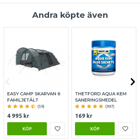
Andra köpte även
EASY CAMP SKARVAN 6
THETFORD AQUA KEM
FAMILJETÄLT
SANERINGSMEDEL
(59)
(997)
4 995 kr
169 kr
KÖP
KÖP