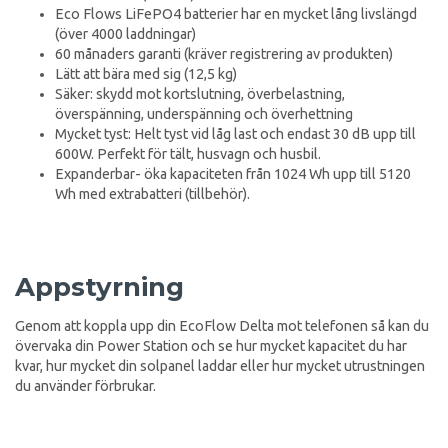
Eco Flows LiFePO4 batterier har en mycket lång livslängd
(över 4000 laddningar)
60 månaders garanti (kräver registrering av produkten)
Lätt att bära med sig (12,5 kg)
Säker: skydd mot kortslutning, överbelastning,
överspänning, underspänning och överhettning
Mycket tyst: Helt tyst vid låg last och endast 30 dB upp till
600W. Perfekt för tält, husvagn och husbil.
Expanderbar- öka kapaciteten från 1024 Wh upp till 5120
Wh med extrabatteri (tillbehör).
Appstyrning
Genom att koppla upp din EcoFlow Delta mot telefonen så kan du
övervaka din Power Station och se hur mycket kapacitet du har
kvar, hur mycket din solpanel laddar eller hur mycket utrustningen
du använder förbrukar.