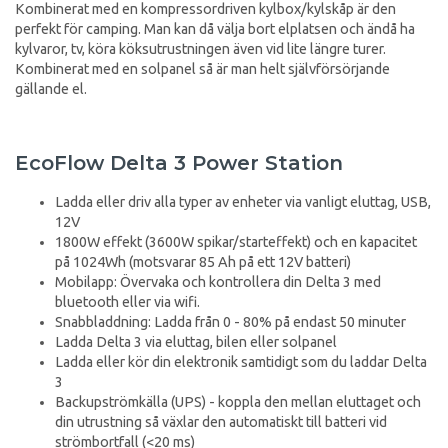
Kombinerat med en kompressordriven kylbox/kylskåp är den
perfekt för camping. Man kan då välja bort elplatsen och ändå ha
kylvaror, tv, köra köksutrustningen även vid lite längre turer.
Kombinerat med en solpanel så är man helt självförsörjande
gällande el.
EcoFlow Delta 3 Power Station
Ladda eller driv alla typer av enheter via vanligt eluttag, USB,
12V
1800W effekt (3600W spikar/starteffekt) och en kapacitet
på 1024Wh (motsvarar 85 Ah på ett 12V batteri)
Mobilapp: Övervaka och kontrollera din Delta 3 med
bluetooth eller via wifi.
Snabbladdning: Ladda från 0 - 80% på endast 50 minuter
Ladda Delta 3 via eluttag, bilen eller solpanel
Ladda eller kör din elektronik samtidigt som du laddar Delta
3
Backupströmkälla (UPS) - koppla den mellan eluttaget och
din utrustning så växlar den automatiskt till batteri vid
strömbortfall (<20 ms)