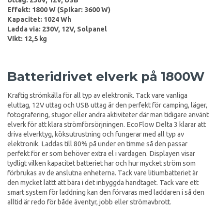
Effekt: 1800 W (Spikar: 3600 W)
Kapacitet: 1024 Wh
Ladda via: 230V, 12V, Solpanel
Vikt: 12,5 kg
Batteridrivet elverk på 1800W
Kraftig strömkälla för all typ av elektronik. Tack vare vanliga
eluttag, 12V uttag och USB uttag är den perfekt för camping, läger,
fotografering, stugor eller andra aktiviteter där man tidigare använt
elverk för att klara strömförsörjningen. EcoFlow Delta 3 klarar att
driva elverktyg, köksutrustning och fungerar med all typ av
elektronik. Laddas till 80% på under en timme så den passar
perfekt för er som behöver extra el i vardagen. Displayen visar
tydligt vilken kapacitet batteriet har och hur mycket ström som
förbrukas av de anslutna enheterna. Tack vare litiumbatteriet är
den mycket lättt att bära i det inbyggda handtaget. Tack vare ett
smart system för laddning kan den förvaras med laddaren i så den
alltid är redo för både äventyr, jobb eller strömavbrott.