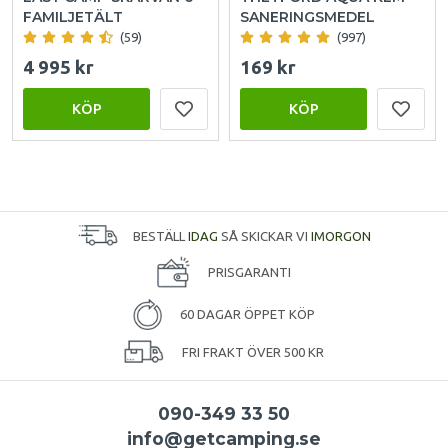
FAMILJETÄLT
SANERINGSMEDEL
(59)
(997)
4 995 kr
169 kr
KÖP
KÖP
BESTÄLL
IDAG
SÅ SKICKAR VI
IMORGON
PRISGARANTI
60 DAGAR ÖPPET KÖP
FRI FRAKT ÖVER 500 KR
090-349 33 50
info@getcamping.se