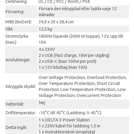
Certifiering:
UL / CE / FCC / RoHS / PSE
Förvara den inkopplad eller ladda varje 12
Förvaring:
månader
Mått (BxDxH):
39,8 x 20 x 28,4 cm
Vikt:
12,5 kg
Strömstyrka
1800W löpande (3600 W toppar), 12V, upp till
(max.):
10A
4 x 230V
2 x USB (Fast charge, 18W per utgång)
Anslutningar:
2 x USB-C (max 100W per port)
1 x 12V biluttag (max 10A)
Over Voltage Protection, Overload Protection,
Over Temperature Protection, Short Circuit
Inbyggda skydd:
Protection Low Temperature Protection, Low
Voltage Protection, Overcurrent Protection
Nej
Vattentät:
Drifttemperatur:
-10°C till 45°C (Laddning: 0-45°C)
1 x DELTA 3 Power Station
1 x 230V kabel för laddning 1,5 m
Detta ingår:
1 x Instruktionsbok (engelska)