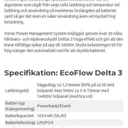
algoritmer som utgår från varje cells laddning och temperatur vid
laddning och användning så maximeras livslängden på batteriet
samt så ger det även en säker användning även vid mycket hög
belastning.
Deras Power Management System möjliggör genom över 20 olika
hårdvaru- och mjukvaruskydd Deltas 3 höga effekt och gör att den
klarar tillfälliga spikar på upp till 3600W. Skulle belastningen bli för
hög stänger den automatiskt ned för att skydda batteriet.
Specifikation: EcoFlow Delta 3
Vägguttag: ca 1,2 timmar (80% på ca 50 min)
Laddningstid:
Solpanel: Max 500W. ca 3-6 Timmar med
1x400W Solpanel (med bra sol)
Batteri-typ
Powerbank/Elverk
(Kategorisering):
Batterikapacitet:
1024 Wh (50,4V)
Batteriteknologi:
LiFePO4