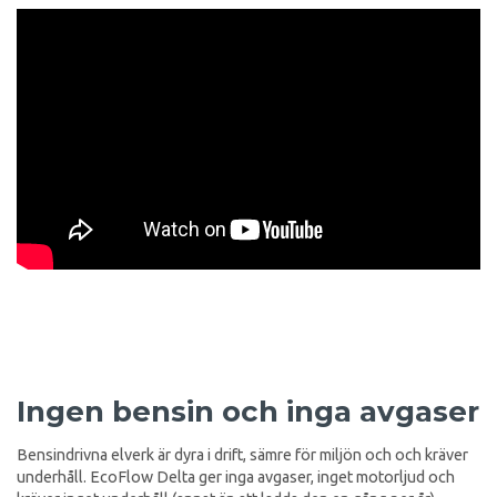
Ingen bensin och inga avgaser
Bensindrivna elverk är dyra i drift, sämre för miljön och och kräver
underhåll. EcoFlow Delta ger inga avgaser, inget motorljud och