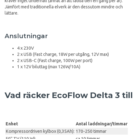
kräver inget underhåll (annat än att ladda den en gång per år).
Jämfört med traditionella elverk är den dessutom mindre och
lättare.
Anslutningar
4 x 230V
2 x USB (Fast charge, 18W per utgång, 12V max)
2 x USB-C (Fast charge, 100W per port)
1 x 12V biluttag (max 126W/10A)
Vad räcker EcoFlow Delta 3 till
Enhet
Antal laddningar/timmar
Kompressordriven kylbox (0,35Ah):
170-250 timmar
50" TV (110 W):
ca 10 timmar