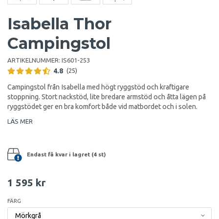
Isabella Thor
Campingstol
ARTIKELNUMMER:
IS601-253
4.8
(25)
Campingstol från Isabella med högt ryggstöd och kraftigare
stoppning. Stort nackstöd, lite bredare armstöd och åtta lägen på
ryggstödet ger en bra komfort både vid matbordet och i solen.
LÄS MER
Endast få kvar i lagret (4 st)
1 595 kr
FÄRG