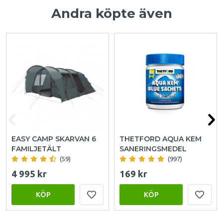
Andra köpte även
EASY CAMP SKARVAN 6
THETFORD AQUA KEM
FAMILJETÄLT
SANERINGSMEDEL
(59)
(997)
4 995 kr
169 kr
KÖP
KÖP