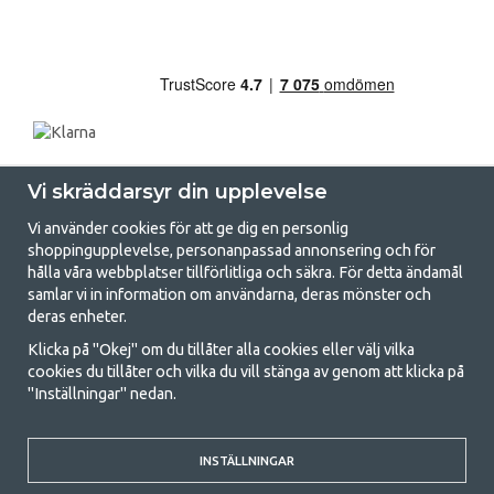
Vi skräddarsyr din upplevelse
Vi använder cookies för att ge dig en personlig
shoppingupplevelse, personanpassad annonsering och för
hålla våra webbplatser tillförlitliga och säkra. För detta ändamål
samlar vi in information om användarna, deras mönster och
GetCamping.se - Din butik för camping
deras enheter.
och uteliv
Klicka på "Okej" om du tillåter alla cookies eller välj vilka
cookies du tillåter och vilka du vill stänga av genom att klicka på
Att campa kan antingen vara en livsstil eller ett sätt att samla familjen
"Inställningar" nedan.
för ett gemensamt äventyr. Oavsett vilken kategori du tillhör hittar du
allt du behöver av campingtillbehör hos oss. Vi tycker att alla ska ha råd
med att campa så därför erbjuder vi riktigt bra priser på familjetält,
husvagnstält och all annan utrustning för camping och friluftsliv. Vårt
INSTÄLLNINGAR
mål är att i varje priskategori erbjuda den bästa campingutrustningen