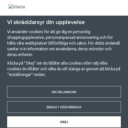
Vi skräddarsyr din upplevelse
Vi använder cookies för att ge dig en personlig
shoppingupplevelse, personanpassad annonsering och för
hålla våra webbplatser tillförlitliga och säkra. För detta ändamål
samlar vi in information om användarna, deras mönster och
GetCamping.se - Din butik för camping
deras enheter.
och uteliv
Klicka på "Okej" om du tillåter alla cookies eller välj vilka
cookies du tillåter och vilka du vill stänga av genom att klicka på
Att campa kan antingen vara en livsstil eller ett sätt att samla familjen
"Inställningar" nedan.
för ett gemensamt äventyr. Oavsett vilken kategori du tillhör hittar du
allt du behöver av campingtillbehör hos oss. Vi tycker att alla ska ha råd
med att campa så därför erbjuder vi riktigt bra priser på familjetält,
husvagnstält och all annan utrustning för camping och friluftsliv. Vårt
INSTÄLLNINGAR
mål är att i varje priskategori erbjuda den bästa campingutrustningen
gällande kvalitet och funktionalitet. Ta gärna kontakt med oss om det
ENDAST NÖDVÄNDIGA
är något du saknar eller vill veta mer om.
© 2020 GetCamping. All rights reserved.
OKEJ