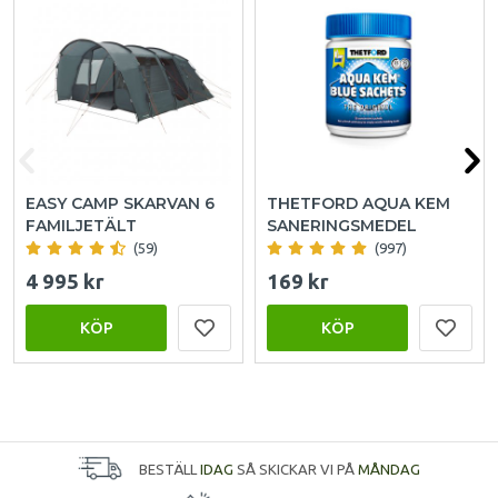
EASY CAMP SKARVAN 6
THETFORD AQUA KEM
FAMILJETÄLT
SANERINGSMEDEL
(59)
(997)
4 995 kr
169 kr
KÖP
KÖP
BESTÄLL
IDAG
SÅ SKICKAR VI PÅ
MÅNDAG