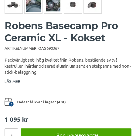
Robens Basecamp Pro
Ceramic XL - Kokset
ARTIKELNUMMER:
OAS690367
Packvänligt set i hög kvalitet från Robens, bestående av två
kastruller i hårdanodiserad aluminium samt en stekpanna med non-
stick-beläggning.
LÄS MER
Endast få kvar i lagret (4 st)
1 095 kr
LÄGG I VARUKORGEN