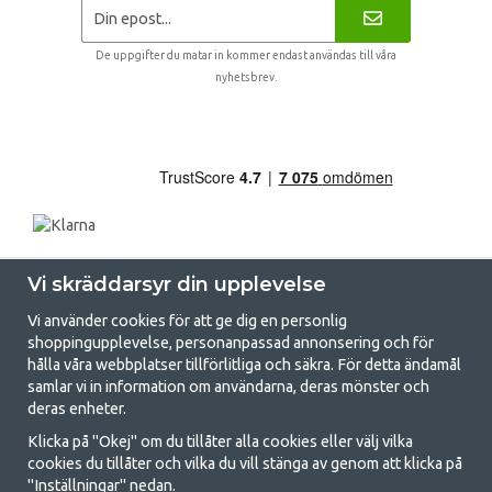
De uppgifter du matar in kommer endast användas till våra
nyhetsbrev.
Vi skräddarsyr din upplevelse
Vi använder cookies för att ge dig en personlig
shoppingupplevelse, personanpassad annonsering och för
hålla våra webbplatser tillförlitliga och säkra. För detta ändamål
samlar vi in information om användarna, deras mönster och
GetCamping.se - Din butik för camping
deras enheter.
och uteliv
Klicka på "Okej" om du tillåter alla cookies eller välj vilka
cookies du tillåter och vilka du vill stänga av genom att klicka på
Att campa kan antingen vara en livsstil eller ett sätt att samla familjen
"Inställningar" nedan.