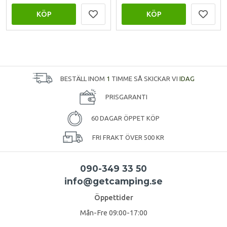
KÖP
KÖP
BESTÄLL INOM
1
TIMME SÅ SKICKAR VI
IDAG
PRISGARANTI
60 DAGAR ÖPPET KÖP
FRI FRAKT ÖVER 500 KR
090-349 33 50
info@getcamping.se
Öppettider
Mån-Fre 09:00-17:00