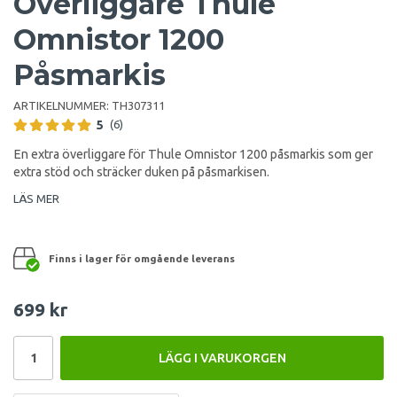
Överliggare Thule
Omnistor 1200
Påsmarkis
ARTIKELNUMMER:
TH307311
5
(6)
En extra överliggare för Thule Omnistor 1200 påsmarkis som ger
extra stöd och sträcker duken på påsmarkisen.
LÄS MER
Finns i lager för omgående leverans
699 kr
LÄGG I VARUKORGEN