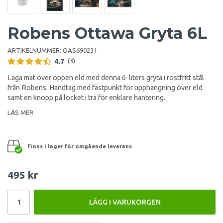
Robens Ottawa Gryta 6L
ARTIKELNUMMER:
OAS690231
4.7
(3)
Laga mat över öppen eld med denna 6-liters gryta i rostfritt stål
från Robens. Handtag med fästpunkt för upphängning över eld
samt en knopp på locket i trä för enklare hantering.
LÄS MER
Finns i lager för omgående leverans
495 kr
LÄGG I VARUKORGEN