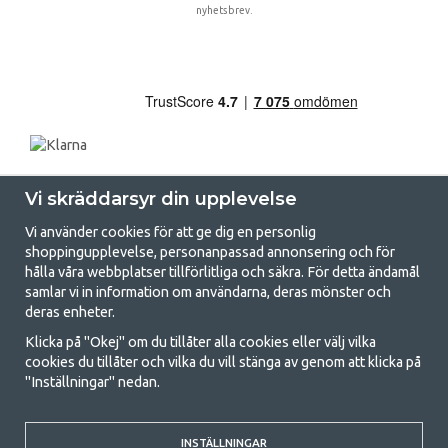
nyhetsbrev.
Vi skräddarsyr din upplevelse
Vi använder cookies för att ge dig en personlig
shoppingupplevelse, personanpassad annonsering och för
hålla våra webbplatser tillförlitliga och säkra. För detta ändamål
samlar vi in information om användarna, deras mönster och
GetCamping.se - Din butik för camping
deras enheter.
och uteliv
Klicka på "Okej" om du tillåter alla cookies eller välj vilka
cookies du tillåter och vilka du vill stänga av genom att klicka på
Att campa kan antingen vara en livsstil eller ett sätt att samla familjen
"Inställningar" nedan.
för ett gemensamt äventyr. Oavsett vilken kategori du tillhör hittar du
allt du behöver av campingtillbehör hos oss. Vi tycker att alla ska ha råd
med att campa så därför erbjuder vi riktigt bra priser på familjetält,
husvagnstält och all annan utrustning för camping och friluftsliv. Vårt
INSTÄLLNINGAR