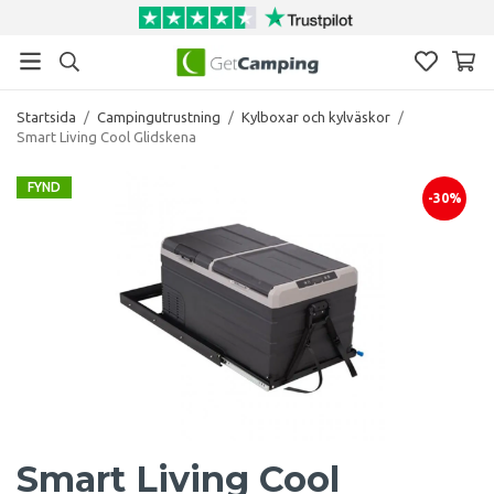
Startsida
/
Campingutrustning
/
Kylboxar och kylväskor
/
Smart Living Cool Glidskena
FYND
-30%
Smart Living Cool