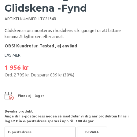
Glidskena -Fynd
ARTIKELNUMMER:
LTC2134R
Glidskena som monteras i husbilens s.k. garage för att lättare
komma åt kylboxen eller annat.
OBS! Kundretur. Testad , ej använd
LÄS MER
1 956 kr
Ord.
2 795 kr
. Du sparar
839 kr
(
30
%)
Finns ej i lager
Bevaka produkt
Ange din e-postadress nedan så meddelar vi dig när produkten finns i
lager! Din e-postadress sparas i upp till 180 dagar.
BEVAKA