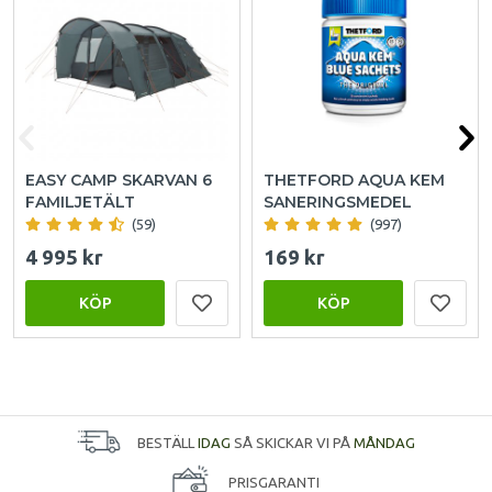
EASY CAMP SKARVAN 6
THETFORD AQUA KEM
FAMILJETÄLT
SANERINGSMEDEL
(59)
(997)
4 995 kr
169 kr
KÖP
KÖP
BESTÄLL
IDAG
SÅ SKICKAR VI PÅ
MÅNDAG
PRISGARANTI