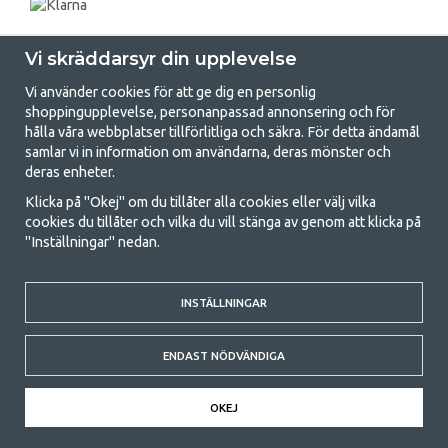
Vi skräddarsyr din upplevelse
Vi använder cookies för att ge dig en personlig
shoppingupplevelse, personanpassad annonsering och för
hålla våra webbplatser tillförlitliga och säkra. För detta ändamål
samlar vi in information om användarna, deras mönster och
GetCamping.se - Din butik för camping
deras enheter.
och uteliv
Klicka på "Okej" om du tillåter alla cookies eller välj vilka
cookies du tillåter och vilka du vill stänga av genom att klicka på
Att campa kan antingen vara en livsstil eller ett sätt att samla familjen
"Inställningar" nedan.
för ett gemensamt äventyr. Oavsett vilken kategori du tillhör hittar du
allt du behöver av campingtillbehör hos oss. Vi tycker att alla ska ha råd
med att campa så därför erbjuder vi riktigt bra priser på familjetält,
husvagnstält och all annan utrustning för camping och friluftsliv. Vårt
INSTÄLLNINGAR
mål är att i varje priskategori erbjuda den bästa campingutrustningen
gällande kvalitet och funktionalitet. Ta gärna kontakt med oss om det
ENDAST NÖDVÄNDIGA
är något du saknar eller vill veta mer om.
© 2020 GetCamping. All rights reserved.
OKEJ