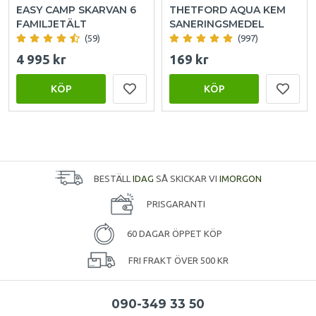
EASY CAMP SKARVAN 6
THETFORD AQUA KEM
FAMILJETÄLT
SANERINGSMEDEL
(59)
(997)
4 995 kr
169 kr
KÖP
KÖP
BESTÄLL
IDAG
SÅ SKICKAR VI
IMORGON
PRISGARANTI
60 DAGAR ÖPPET KÖP
FRI FRAKT ÖVER 500 KR
090-349 33 50