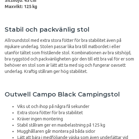
Sitshöjd: 45 cm
Maxvikt: 125 kg
Stabil och packvänlig stol
Allroundstol med extra stora fötter för bra stabilitet även på
mjukare underlag. Stolen passar lika bra till matbordet i eller
utanför tältet som fristående stol. Kombinationen av bra sitshöjd,
bra ryggstöd och packvänligheten gör den till ett bra val för er som
behöver en stol som är lätt att ta med sig och fungerar oavsett
underlag. Kraftig stålram ger hög stabilitet.
Outwell Campo Black Campingstol
Viks ut och ihop på några få sekunder
Extra stora fötter för bra stabilitet
Kräver ingen montering
Stabil stålram ger en maxbelastning på 125 kg
Mugghållaren går montera på båda sidor
Lätt att bära i medföljande väska som även underlättar vid