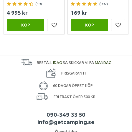
(59)
(997)
4 995 kr
169 kr
KÖP
KÖP
BESTÄLL
IDAG
SÅ SKICKAR VI PÅ
MÅNDAG
PRISGARANTI
60 DAGAR ÖPPET KÖP
FRI FRAKT ÖVER 500 KR
090-349 33 50
info@getcamping.se
Öppettider