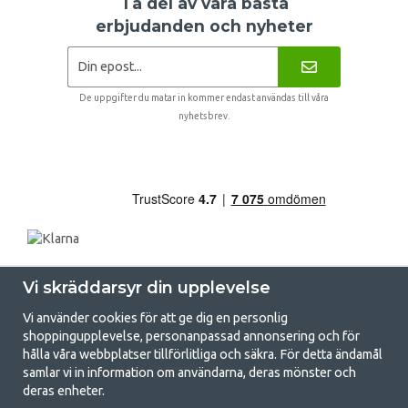
Ta del av våra bästa
erbjudanden och nyheter
De uppgifter du matar in kommer endast användas till våra
nyhetsbrev.
Vi skräddarsyr din upplevelse
Vi använder cookies för att ge dig en personlig
shoppingupplevelse, personanpassad annonsering och för
hålla våra webbplatser tillförlitliga och säkra. För detta ändamål
samlar vi in information om användarna, deras mönster och
GetCamping.se - Din butik för camping
deras enheter.