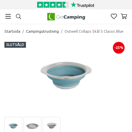
Startsida
/
Campingutrustning
/
Outwell Collaps Skål S Classic Blue
SLUTSÅLD
-25%