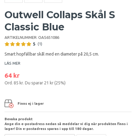
Outwell Collaps Skål S
Classic Blue
ARTIKELNUMMER:
OAS651086
5
(1)
Smart hopfällbar skål med en diameter på 20,5 cm.
LÄS MER
64 kr
Ord.
85 kr
. Du sparar
21 kr
(
25
%)
Finns ej i lager
Bevaka produkt
Ange din e-postadress nedan så meddelar vi dig när produkten finns i
lager! Din e-postadress sparas i upp till 180 dagar.