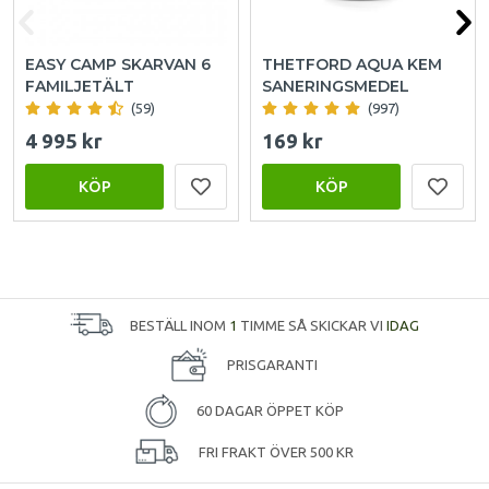
EASY CAMP SKARVAN 6
THETFORD AQUA KEM
FAMILJETÄLT
SANERINGSMEDEL
(59)
(997)
4 995 kr
169 kr
KÖP
KÖP
BESTÄLL INOM
1
TIMME SÅ SKICKAR VI
IDAG
PRISGARANTI
60 DAGAR ÖPPET KÖP
FRI FRAKT ÖVER 500 KR