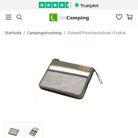
Startsida
/
Campingutrustning
/
Outwell Picnicbestickset i Fodral