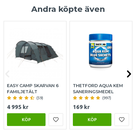
Andra köpte även
EASY CAMP SKARVAN 6
THETFORD AQUA KEM
FAMILJETÄLT
SANERINGSMEDEL
(59)
(997)
4 995 kr
169 kr
KÖP
KÖP