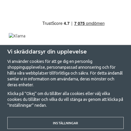
Vi skräddarsyr din upplevelse
Vi använder cookies för att ge dig en personlig
shoppingupplevelse, personanpassad annonsering och för
hålla våra webbplatser tillförlitliga och säkra. För detta ändamål
samlar vi in information om användarna, deras mönster och
GetCamping.se - Din butik för camping
deras enheter.
och uteliv
Klicka på "Okej" om du tillåter alla cookies eller välj vilka
cookies du tillåter och vilka du vill stänga av genom att klicka på
Att campa kan antingen vara en livsstil eller ett sätt att samla familjen
"Inställningar" nedan.
för ett gemensamt äventyr. Oavsett vilken kategori du tillhör hittar du
allt du behöver av campingtillbehör hos oss. Vi tycker att alla ska ha råd
med att campa så därför erbjuder vi riktigt bra priser på familjetält,
husvagnstält och all annan utrustning för camping och friluftsliv. Vårt
INSTÄLLNINGAR
mål är att i varje priskategori erbjuda den bästa campingutrustningen