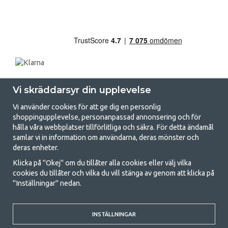
Vi skräddarsyr din upplevelse
Vi använder cookies för att ge dig en personlig
shoppingupplevelse, personanpassad annonsering och för
hålla våra webbplatser tillförlitliga och säkra. För detta ändamål
samlar vi in information om användarna, deras mönster och
GetCamping.se - Din butik för camping
deras enheter.
och uteliv
Klicka på "Okej" om du tillåter alla cookies eller välj vilka
cookies du tillåter och vilka du vill stänga av genom att klicka på
Att campa kan antingen vara en livsstil eller ett sätt att samla familjen
"Inställningar" nedan.
för ett gemensamt äventyr. Oavsett vilken kategori du tillhör hittar du
allt du behöver av campingtillbehör hos oss. Vi tycker att alla ska ha råd
med att campa så därför erbjuder vi riktigt bra priser på familjetält,
husvagnstält och all annan utrustning för camping och friluftsliv. Vårt
INSTÄLLNINGAR
mål är att i varje priskategori erbjuda den bästa campingutrustningen