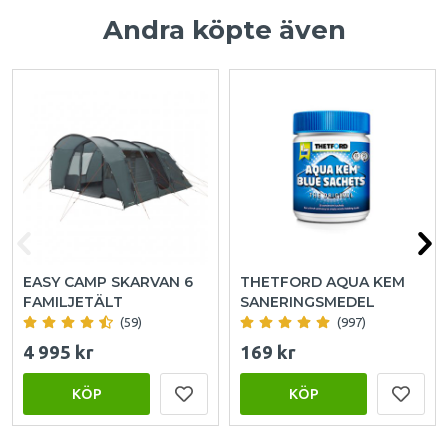
Andra köpte även
EASY CAMP SKARVAN 6
THETFORD AQUA KEM
FAMILJETÄLT
SANERINGSMEDEL
(59)
(997)
4 995 kr
169 kr
KÖP
KÖP