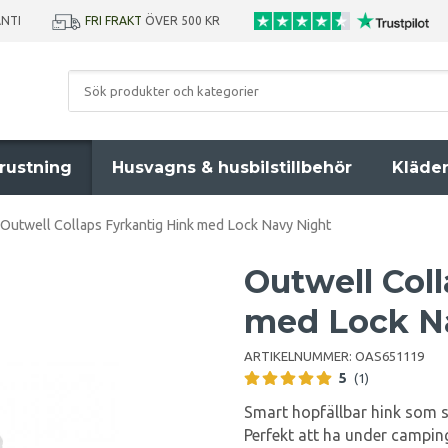
ANTI
FRI FRAKT
ÖVER 500 KR
rustning
Husvagns & husbilstillbehör
Kläde
Outwell Collaps Fyrkantig Hink med Lock Navy Night
Outwell Col
med Lock N
ARTIKELNUMMER:
OAS651119
5
(1)
Smart hopfällbar hink som s
Perfekt att ha under campin