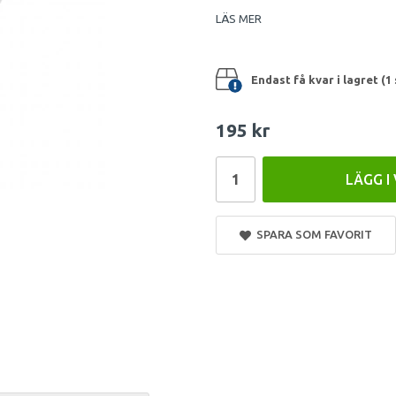
LÄS MER
Endast få kvar i lagret (1 
195 kr
LÄGG I
SPARA SOM FAVORIT