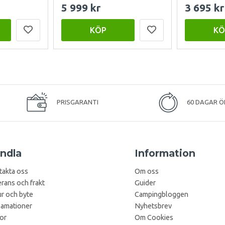
5 999 kr
3 695 kr
KÖP
KÖ
PRISGARANTI
60 DAGAR Ö
ndla
Information
takta oss
Om oss
rans och frakt
Guider
r och byte
Campingbloggen
lamationer
Nyhetsbrev
kor
Om Cookies