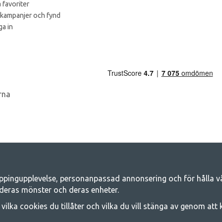
 favoriter
 kampanjer och fynd
a in
ppingupplevelse, personanpassad annonsering och för hålla våra
Camping.se - Din butik för camping och ut
deras mönster och deras enheter.
iljen för ett gemensamt äventyr. Oavsett vilken kategori du tillhör hittar du a
j vilka cookies du tillåter och vilka du vill stänga av genom att
 på familjetält, husvagnstält och all annan utrustning för camping och frilufts
e kvalitet och funktionalitet. Ta gärna kontakt med oss om det är något du sa