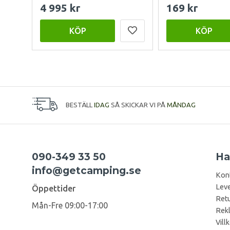
4 995 kr
169 kr
KÖP
KÖP
BESTÄLL
IDAG
SÅ SKICKAR VI PÅ
MÅNDAG
090-349 33 50
Ha
info@getcamping.se
Kon
Leve
Öppettider
Retu
Mån-Fre 09:00-17:00
Rek
Vill