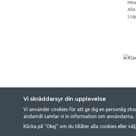
Mina
Alla
Logg
Vi skräddarsyr din upplevelse
Vi använder cookies för att ge dig en personlig sho
Get
ändamål samlar vi in information om användarna, 
Att campa kan antingen vara en livsstil eller ett sätt att samla fam
Klicka på "Okej" om du tillåter alla cookies eller väl
råd med att campa så därför erbjuder vi riktigt bra priser
campingutrustningen gälland