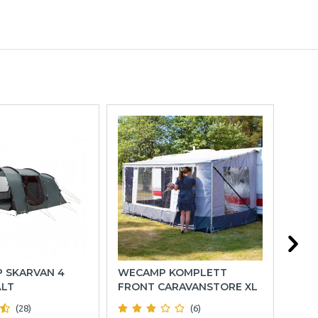
P SKARVAN 4
WECAMP KOMPLETT
HOL
ÄLT
FRONT CARAVANSTORE XL
(28)
(6)