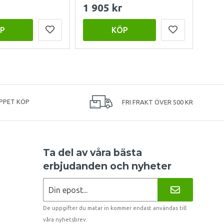
1 905 kr
999
P
KÖP
PPET KÖP
FRI FRAKT ÖVER 500 KR
Ta del av våra bästa
erbjudanden och nyheter
De uppgifter du matar in kommer endast användas till
våra nyhetsbrev.