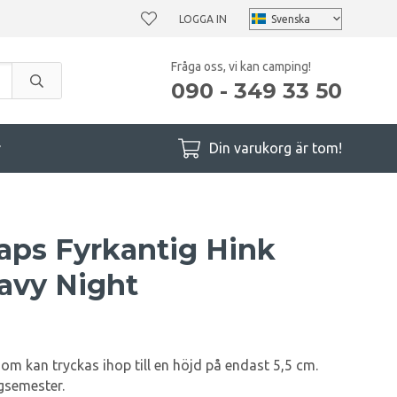
LOGGA IN
Fråga oss, vi kan camping!
090 - 349 33 50
r
Din varukorg är tom!
laps Fyrkantig Hink
avy Night
om kan tryckas ihop till en höjd på endast 5,5 cm.
gsemester.