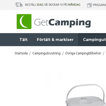
BESTÄLL
IDAG
SÅ SKICKAR VI PÅ
MÅNDAG
PRISGAR
Tält
Förtält & markiser
Campingut
Startsida
/
Campingutrustning
/
Övriga Campingtillbehör
/