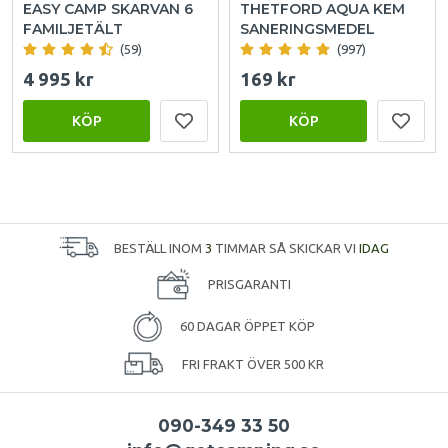
EASY CAMP SKARVAN 6
THETFORD AQUA KEM
FAMILJETÄLT
SANERINGSMEDEL
(59)
(997)
4 995 kr
169 kr
KÖP
KÖP
BESTÄLL INOM
3
TIMMAR SÅ SKICKAR VI
IDAG
PRISGARANTI
60 DAGAR ÖPPET KÖP
FRI FRAKT ÖVER 500 KR
090-349 33 50