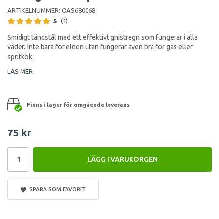
ARTIKELNUMMER:
OAS680068
5
(1)
Smidigt tändstål med ett effektivt gnistregn som fungerar i alla
väder. Inte bara för elden utan fungerar även bra för gas eller
spritkök.
LÄS MER
Finns i lager för omgående leverans
75 kr
LÄGG I VARUKORGEN
SPARA SOM FAVORIT