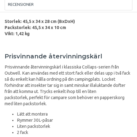
RECENSIONER
Storlek: 45,5 x 34 x 28 cm (BxDxH)
Packstorlek: 45,5 x 34 x 10 cm
Vikt: 1,42 kg
Prisvinnande återvinningskärl
Prisvinnande återvinningskärl i klassiska Collaps-serien från
Outwell. Kan användas med ett stort fack eller delas upp i två fack
så du enkelt kan hålla ordning på din campingplats. Locket
förhindrar att insekter tar sig in samt minskar illaluktande dofter
från att komma ut. Trycks enkelt ihop till en liten
packstorlek, perfekt för campare som behöver en papperskorg
med liten packstorlek.
Lätt att montera
Rymmer 30L-påsar
Liten packstorlek
2 fack