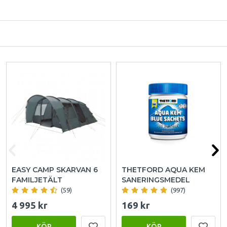
EASY CAMP SKARVAN 6
THETFORD AQUA KEM
FAMILJETÄLT
SANERINGSMEDEL
(59)
(997)
4 995 kr
169 kr
KÖP
KÖP