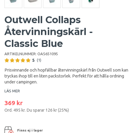
Outwell Collaps
Återvinningskärl -
Classic Blue
ARTIKELNUMMER:
OAS651095
5
(1)
Prisvinnande och hopfällbar återvinningskärl från Outwell som kan
tryckas ihop till en liten packstorlek. Perfekt för att hålla ordning
under campingen.
LÄS MER
369 kr
Ord.
495 kr
. Du sparar
126 kr
(
25
%)
Finns ej i lager