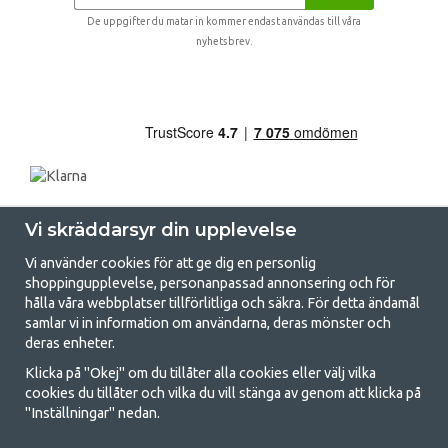
De uppgifter du matar in kommer endast användas till våra
nyhetsbrev.
Vi skräddarsyr din upplevelse
Vi använder cookies för att ge dig en personlig
shoppingupplevelse, personanpassad annonsering och för
hålla våra webbplatser tillförlitliga och säkra. För detta ändamål
samlar vi in information om användarna, deras mönster och
GetCamping.se - Din butik för camping
deras enheter.
och uteliv
Klicka på "Okej" om du tillåter alla cookies eller välj vilka
cookies du tillåter och vilka du vill stänga av genom att klicka på
Att campa kan antingen vara en livsstil eller ett sätt att samla familjen
"Inställningar" nedan.
för ett gemensamt äventyr. Oavsett vilken kategori du tillhör hittar du
allt du behöver av campingtillbehör hos oss. Vi tycker att alla ska ha råd