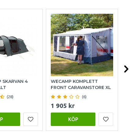
P SKARVAN 4
WECAMP KOMPLETT
OUT
ÄLT
FRONT CARAVANSTORE XL
FAM
(28)
(6)
1 905 kr
15 
P
KÖP