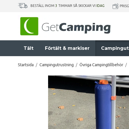
BESTÄLL INOM
3
TIMMAR SÅ SKICKAR VI
IDAG
PRIS
Tält
Förtält & markiser
Campingut
Startsida
/
Campingutrustning
/
Övriga Campingtillbehör
/