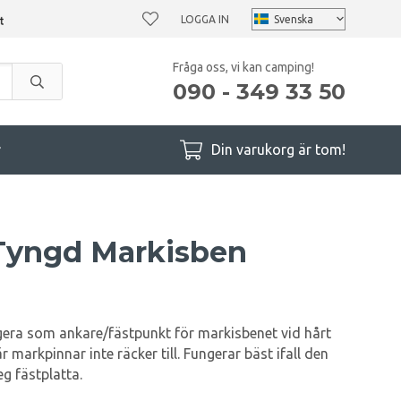
LOGGA IN
Fråga oss, vi kan camping!
090 - 349 33 50
r
Din varukorg är tom!
Tyngd Markisben
era som ankare/fästpunkt för markisbenet vid hårt
r markpinnar inte räcker till. Fungerar bäst ifall den
g fästplatta.