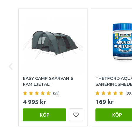
EASY CAMP SKARVAN 6
THETFORD AQU
FAMILJETÄLT
SANERINGSMED
(59)
(99
4 995 kr
169 kr
KÖP
KÖP