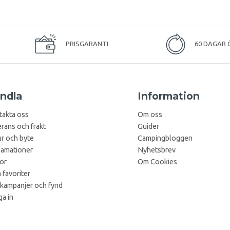
PRISGARANTI
60 DAGAR 
ndla
Information
takta oss
Om oss
rans och frakt
Guider
r och byte
Campingbloggen
lamationer
Nyhetsbrev
kor
Om Cookies
 favoriter
 kampanjer och fynd
a in