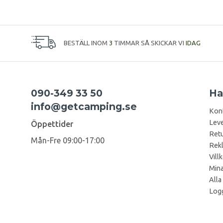
BESTÄLL INOM
3
TIMMAR SÅ SKICKAR VI
IDAG
090-349 33 50
Ha
info@getcamping.se
Kon
Leve
Öppettider
Retu
Mån-Fre 09:00-17:00
Rek
Vill
Mina
Alla
Logg