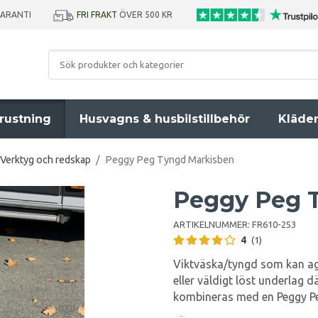
GARANTI
FRI FRAKT
ÖVER 500 KR
rustning
Husvagns & husbilstillbehör
Kläde
Verktyg och redskap
/
Peggy Peg Tyngd Markisben
Peggy Peg 
ARTIKELNUMMER:
FR610-253
4
(1)
Viktväska/tyngd som kan ag
eller väldigt löst underlag dä
kombineras med en Peggy Pe