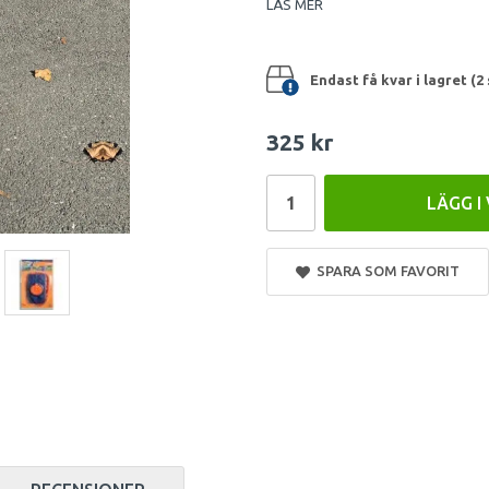
LÄS MER
Endast få kvar i lagret (2 
325 kr
LÄGG I
SPARA SOM FAVORIT