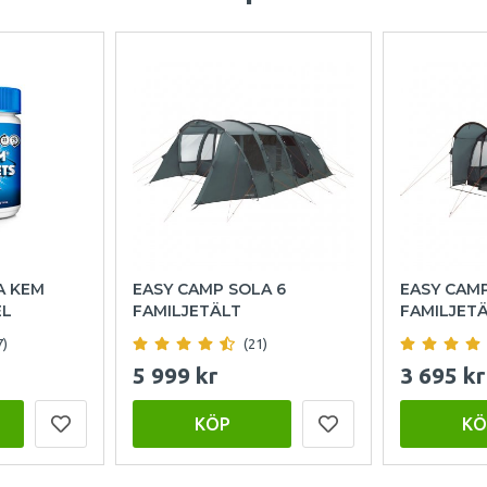
A KEM
EASY CAMP SOLA 6
EASY CAM
EL
FAMILJETÄLT
FAMILJET
7)
(21)
5 999 kr
3 695 kr
KÖP
KÖ