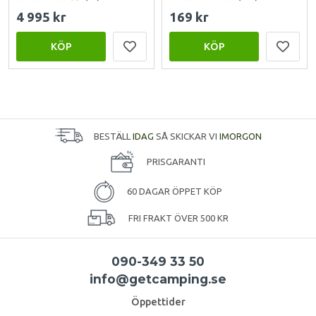
4 995 kr
169 kr
KÖP
KÖP
BESTÄLL
IDAG
SÅ SKICKAR VI
IMORGON
PRISGARANTI
60 DAGAR ÖPPET KÖP
FRI FRAKT ÖVER 500 KR
090-349 33 50
info@getcamping.se
Öppettider