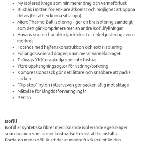
Ny Isolerad krage som minimerar drag och värmeförlust
Blixtlås i mitten för enklare åtkomst och möjlighet att öppna
delvis (för att ex kunna sitta upp)
MicroThermo Ball isolering - ger en bra isolering samtidigt
som den går komprimera mer än andra isofillfyllningar.
Huvans snören har olika tjocklekar för enkel justering även i
mörkret
Fotända med hajfenskonstruktion och extra isolering
Fullängdsisolerad dragedja minimerar värmeläckaget
Tvåvägs YKK dragkedja som inte fastnar
Yttre upphängningsöglor för vädring/torkning
Kompressionssäck gör det lättare och snabbare att packa
säcken
”Rip stop” nylon i ytterväven gör säcken tålig mot slitage
Nätpåse för långtidsförvaring ingår
PFC fri
Isofill
Isofill är syntetiska fibrer med liknande isolerande egenskaper
som dun men som är mer kostnadseffektivt att framställa.
Fördelen med isofill är att det är mindre fuktkänsligt än dun.