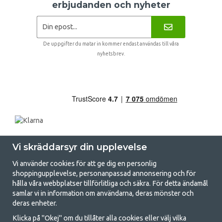
erbjudanden och nyheter
De uppgifter du matar in kommer endast användas till våra
nyhetsbrev.
Vi skräddarsyr din upplevelse
Vi använder cookies för att ge dig en personlig
shoppingupplevelse, personanpassad annonsering och för
hålla våra webbplatser tillförlitliga och säkra. För detta ändamål
samlar vi in information om användarna, deras mönster och
GetCamping.se - Din butik för camping
deras enheter.
och uteliv
Klicka på "Okej" om du tillåter alla cookies eller välj vilka