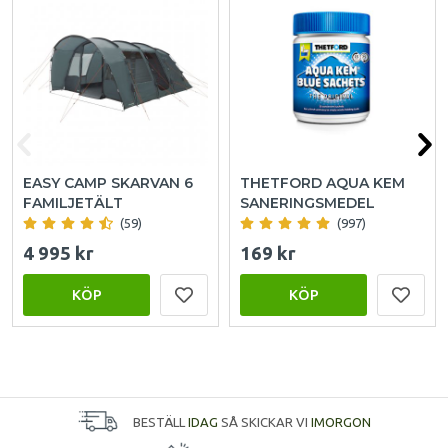
EASY CAMP SKARVAN 6
THETFORD AQUA KEM
FAMILJETÄLT
SANERINGSMEDEL
(59)
(997)
4 995 kr
169 kr
KÖP
KÖP
BESTÄLL
IDAG
SÅ SKICKAR VI
IMORGON