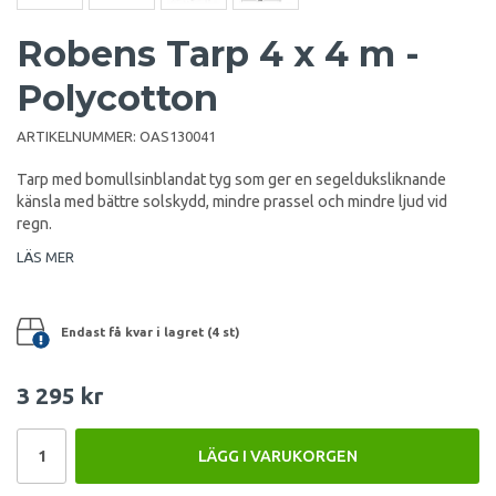
Robens Tarp 4 x 4 m -
Polycotton
ARTIKELNUMMER:
OAS130041
Tarp med bomullsinblandat tyg som ger en segelduksliknande
känsla med bättre solskydd, mindre prassel och mindre ljud vid
regn.
LÄS MER
Endast få kvar i lagret (4 st)
3 295 kr
LÄGG I VARUKORGEN