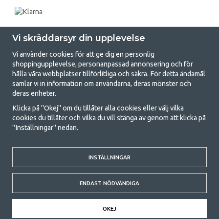
Vi skräddarsyr din upplevelse
Vi använder cookies för att ge dig en personlig
shoppingupplevelse, personanpassad annonsering och för
hålla våra webbplatser tillförlitliga och säkra. För detta ändamål
samlar vi in information om användarna, deras mönster och
GetCamping.se - Din butik för camping
deras enheter.
och uteliv
Klicka på "Okej" om du tillåter alla cookies eller välj vilka
cookies du tillåter och vilka du vill stänga av genom att klicka på
Att campa kan antingen vara en livsstil eller ett sätt att samla familjen
"Inställningar" nedan.
för ett gemensamt äventyr. Oavsett vilken kategori du tillhör hittar du
allt du behöver av campingtillbehör hos oss. Vi tycker att alla ska ha råd
med att campa så därför erbjuder vi riktigt bra priser på familjetält,
husvagnstält och all annan utrustning för camping och friluftsliv. Vårt
INSTÄLLNINGAR
mål är att i varje priskategori erbjuda den bästa campingutrustningen
gällande kvalitet och funktionalitet. Ta gärna kontakt med oss om det
ENDAST NÖDVÄNDIGA
är något du saknar eller vill veta mer om.
© 2020 GetCamping. All rights reserved.
OKEJ