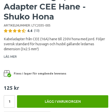
Adapter CEE Hane -
Shuko Hona
ARTIKELNUMMER:
LTC2035-005
4.4
(13)
Kabeladapter från CEE (16A) hane till 230V hona med jord. Följer
svensk standard för husvagn och husbil gällande ledarnas
dimension (3x2.5 mm²)
LÄS MER
Finns i lager för omgående leverans
125 kr
LÄGG I VARUKORGEN