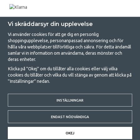
Vi skräddarsyr din upplevelse
Vi använder cookies för att ge dig en personlig
shoppingupplevelse, personanpassad annonsering och för
hålla våra webbplatser tillförlitliga och säkra. För detta ändamål
samlar vi in information om användarna, deras mönster och
GetCamping.se - Din butik för camping
deras enheter.
och uteliv
Klicka på "Okej" om du tillåter alla cookies eller välj vilka
cookies du tillåter och vilka du vill stänga av genom att klicka på
Att campa kan antingen vara en livsstil eller ett sätt att samla familjen
"Inställningar" nedan.
för ett gemensamt äventyr. Oavsett vilken kategori du tillhör hittar du
allt du behöver av campingtillbehör hos oss. Vi tycker att alla ska ha råd
med att campa så därför erbjuder vi riktigt bra priser på familjetält,
husvagnstält och all annan utrustning för camping och friluftsliv. Vårt
INSTÄLLNINGAR
mål är att i varje priskategori erbjuda den bästa campingutrustningen
gällande kvalitet och funktionalitet. Ta gärna kontakt med oss om det
ENDAST NÖDVÄNDIGA
är något du saknar eller vill veta mer om.
© 2020 GetCamping. All rights reserved.
OKEJ