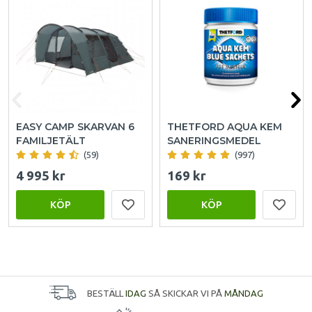
EASY CAMP SKARVAN 6
THETFORD AQUA KEM
FAMILJETÄLT
SANERINGSMEDEL
(59)
(997)
4 995 kr
169 kr
KÖP
KÖP
BESTÄLL
IDAG
SÅ SKICKAR VI PÅ
MÅNDAG