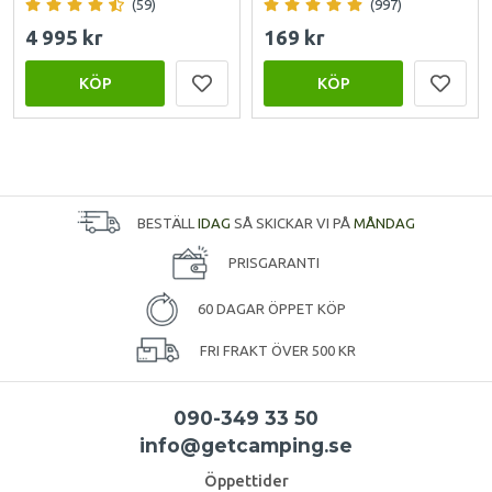
(59)
(997)
4 995 kr
169 kr
KÖP
KÖP
BESTÄLL
IDAG
SÅ SKICKAR VI PÅ
MÅNDAG
PRISGARANTI
60 DAGAR ÖPPET KÖP
FRI FRAKT ÖVER 500 KR
090-349 33 50
info@getcamping.se
Öppettider