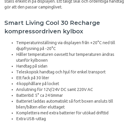
ställs enkelt in på displayen. Ett tåligt skal och ordentliga handtag
gör att den passar campinglivet.
Smart Living Cool 30 Recharge
kompressordriven kylbox
Temperaturinställning via displayen från +20°C ned till
djupfrysning på -20°C
Håller temperaturen oavsett hur temperaturen ändras
utanför kylboxen
Handtag på sidan
Teleskopisk handtag och hjul för enkel transport
Ett fack på 30 liter
4 kopphållare på locket
Anslutning för 12V/24V DC samt 220V AC
Batteritid: 5° ca 24 timmar
Batteriet laddas automatiskt så fort boxen ansluts till
bilen/båten eller eluttaget
Komplettera med extra batterier för utökad drifttid
Extra USB-uttag