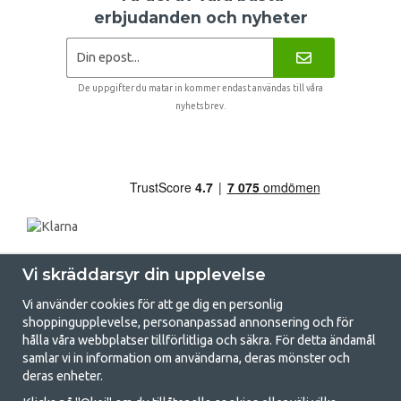
erbjudanden och nyheter
De uppgifter du matar in kommer endast användas till våra
nyhetsbrev.
Vi skräddarsyr din upplevelse
Vi använder cookies för att ge dig en personlig
shoppingupplevelse, personanpassad annonsering och för
hålla våra webbplatser tillförlitliga och säkra. För detta ändamål
samlar vi in information om användarna, deras mönster och
GetCamping.se - Din butik för camping
deras enheter.
och uteliv