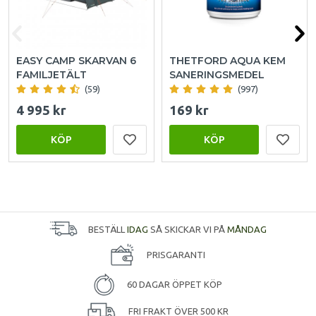
EASY CAMP SKARVAN 6
THETFORD AQUA KEM
FAMILJETÄLT
SANERINGSMEDEL
(59)
(997)
4 995 kr
169 kr
KÖP
KÖP
BESTÄLL
IDAG
SÅ SKICKAR VI PÅ
MÅNDAG
PRISGARANTI
60 DAGAR ÖPPET KÖP
FRI FRAKT ÖVER 500 KR