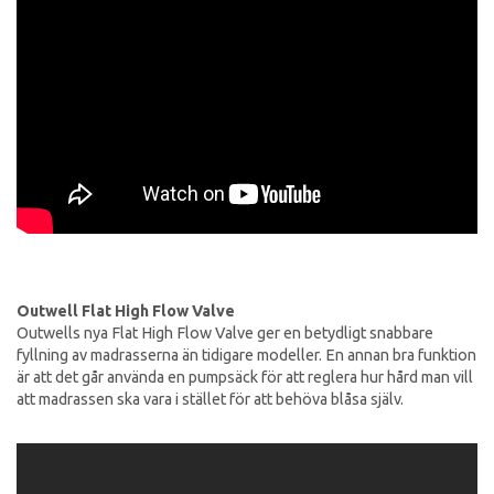
Outwell Flat High Flow Valve
Outwells nya Flat High Flow Valve ger en betydligt snabbare
fyllning av madrasserna än tidigare modeller. En annan bra funktion
är att det går använda en pumpsäck för att reglera hur hård man vill
att madrassen ska vara i stället för att behöva blåsa själv.