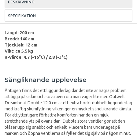
BESKRIVNING
SPECIFIKATION
Längd: 200 cm
Bredd: 140 cm
Tjocklek: 12 cm
Vikt: ca 5,5 kg
R-värde:
4.7 (-16°C) / 2.8 (-3
°
C)
Sängliknande upplevelse
Äntligen finns det ett liggunderlag där det inte är några problem
att ligga på sidan och sova även om man väger lite mer. Outwell
Dreamboat Double 12,0 cm är ett extra tjockt dubbelt liggunderlag
med kraftig skumfyllning vilken ger en mycket sängliknande känsla.
För att ytterligare förbättra komforten har den en mjuk
stretchande yta på ovansidan. Dubbla stora ventiler gör att den
blåser upp sig snabbt och enkelt. Placera bara underlaget på
marken och öppna ventilerna så fyller det sig själv på någon minut.