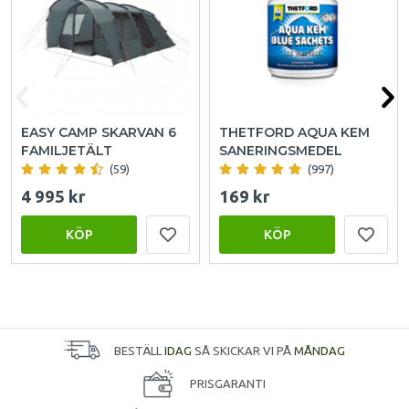
EASY CAMP SKARVAN 6
THETFORD AQUA KEM
FAMILJETÄLT
SANERINGSMEDEL
(59)
(997)
4 995 kr
169 kr
KÖP
KÖP
BESTÄLL
IDAG
SÅ SKICKAR VI PÅ
MÅNDAG
PRISGARANTI