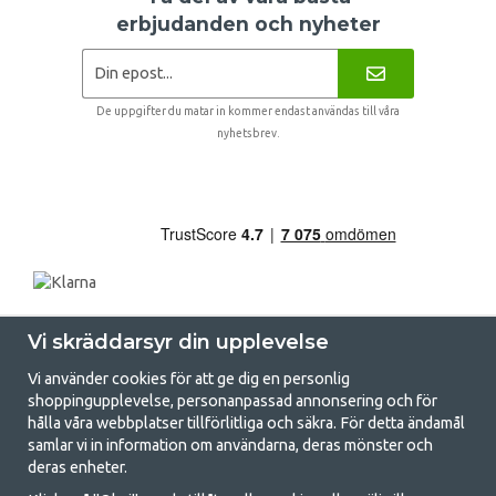
erbjudanden och nyheter
De uppgifter du matar in kommer endast användas till våra
nyhetsbrev.
Vi skräddarsyr din upplevelse
Vi använder cookies för att ge dig en personlig
shoppingupplevelse, personanpassad annonsering och för
hålla våra webbplatser tillförlitliga och säkra. För detta ändamål
samlar vi in information om användarna, deras mönster och
GetCamping.se - Din butik för camping
deras enheter.
och uteliv