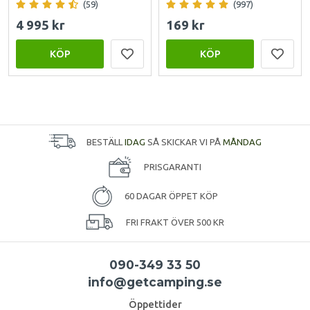
(59)
(997)
4 995 kr
169 kr
KÖP
KÖP
BESTÄLL
IDAG
SÅ SKICKAR VI PÅ
MÅNDAG
PRISGARANTI
60 DAGAR ÖPPET KÖP
FRI FRAKT ÖVER 500 KR
090-349 33 50
info@getcamping.se
Öppettider