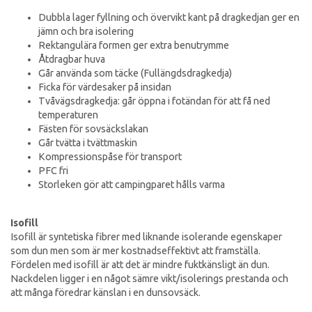
Dubbla lager fyllning och övervikt kant på dragkedjan ger en
jämn och bra isolering
Rektangulära formen ger extra benutrymme
Åtdragbar huva
Går använda som täcke (Fullängdsdragkedja)
Ficka för värdesaker på insidan
Tvåvägsdragkedja: går öppna i fotändan för att få ned
temperaturen
Fästen för sovsäckslakan
Går tvätta i tvättmaskin
Kompressionspåse för transport
PFC fri
Storleken gör att campingparet hålls varma
Isofill
Isofill är syntetiska fibrer med liknande isolerande egenskaper
som dun men som är mer kostnadseffektivt att framställa.
Fördelen med isofill är att det är mindre fuktkänsligt än dun.
Nackdelen ligger i en något sämre vikt/isolerings prestanda och
att många föredrar känslan i en dunsovsäck.