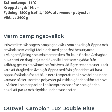
Extremtemp: -16°C
Kroppslängd: 195 cm
Fyllning: 1800 g Isofill, 100% återvunnen polyester
Vikt: ca 2900 g
Varm campingsovsäck
Prisvärd tre-säsongers campingsovsäck som enkelt går öppna och
använda som vanligt täcke och med generöst benutrymme.
Tvålagersfyllning som minimerar risken för kalla fläckar. Åtdragbar
huva samt en dragkedja med övervikt kant som skyddar från
kalldrag ger en bra värmekomfort även vid lägre temperaturer. Tack
vare att dragkedjan även går öppna nedifrån går det bra att bara
öppna fotändan för att hålla nere temperaturen i sovsäcken under
varmare nätter. Borstad polyester på insidan gör den skön att sova
i. Säcken kommer packad i en kompressionspåse som gör den
enkel att packa och skyddar under transporter.
Outwell Campion Lux Double Blue