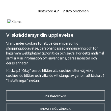
Vi skräddarsyr din upplevelse
Vi använder cookies för att ge dig en personlig
shoppingupplevelse, personanpassad annonsering och för
hålla våra webbplatser tillförlitliga och säkra. För detta ändamål
samlar vi in information om användarna, deras mönster och
GetCamping.se - Din butik för camping
deras enheter.
och uteliv
Klicka på "Okej" om du tillåter alla cookies eller välj vilka
cookies du tillåter och vilka du vill stänga av genom att klicka på
Att campa kan antingen vara en livsstil eller ett sätt att samla familjen
"Inställningar" nedan.
för ett gemensamt äventyr. Oavsett vilken kategori du tillhör hittar du
allt du behöver av campingtillbehör hos oss. Vi tycker att alla ska ha råd
med att campa så därför erbjuder vi riktigt bra priser på familjetält,
husvagnstält och all annan utrustning för camping och friluftsliv. Vårt
INSTÄLLNINGAR
mål är att i varje priskategori erbjuda den bästa campingutrustningen
gällande kvalitet och funktionalitet. Ta gärna kontakt med oss om det
ENDAST NÖDVÄNDIGA
är något du saknar eller vill veta mer om.