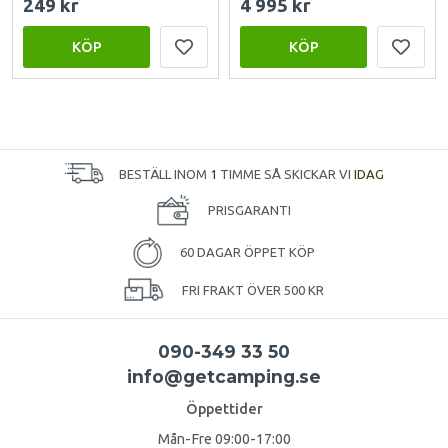
249 kr
4 995 kr
KÖP
KÖP
BESTÄLL INOM
1
TIMME SÅ SKICKAR VI
IDAG
PRISGARANTI
60 DAGAR ÖPPET KÖP
FRI FRAKT ÖVER 500 KR
090-349 33 50
info@getcamping.se
Öppettider
Mån-Fre 09:00-17:00