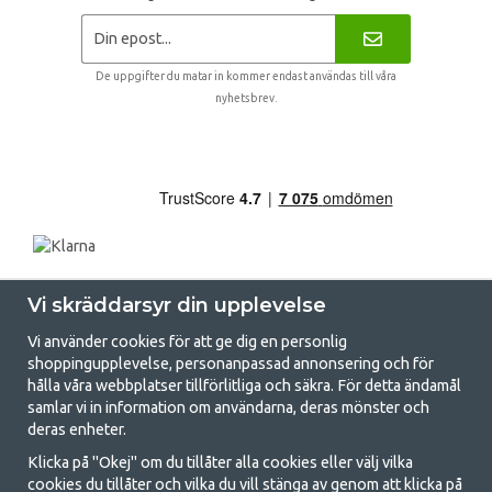
De uppgifter du matar in kommer endast användas till våra
nyhetsbrev.
Vi skräddarsyr din upplevelse
Vi använder cookies för att ge dig en personlig
shoppingupplevelse, personanpassad annonsering och för
hålla våra webbplatser tillförlitliga och säkra. För detta ändamål
samlar vi in information om användarna, deras mönster och
GetCamping.se - Din butik för camping
deras enheter.
och uteliv
Klicka på "Okej" om du tillåter alla cookies eller välj vilka
cookies du tillåter och vilka du vill stänga av genom att klicka på