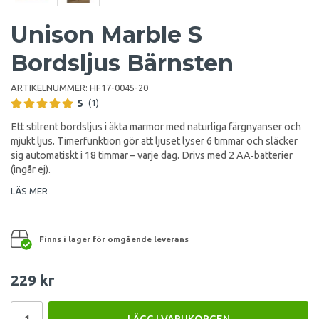
Unison Marble S
Bordsljus Bärnsten
ARTIKELNUMMER:
HF17-0045-20
5
(1)
Ett stilrent bordsljus i äkta marmor med naturliga färgnyanser och
mjukt ljus. Timerfunktion gör att ljuset lyser 6 timmar och släcker
sig automatiskt i 18 timmar – varje dag. Drivs med 2 AA‑batterier
(ingår ej).
LÄS MER
Finns i lager för omgående leverans
229 kr
LÄGG I VARUKORGEN