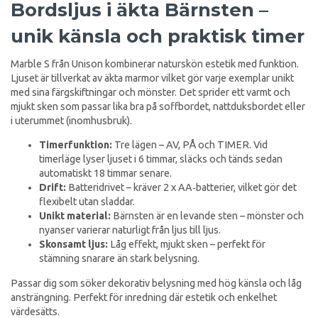
Bordsljus i äkta Bärnsten –
unik känsla och praktisk timer
Marble S från Unison kombinerar naturskön estetik med funktion.
Ljuset är tillverkat av äkta marmor vilket gör varje exemplar unikt
med sina färgskiftningar och mönster. Det sprider ett varmt och
mjukt sken som passar lika bra på soffbordet, nattduksbordet eller
i uterummet (inomhusbruk).
Timerfunktion:
Tre lägen – AV, PÅ och TIMER. Vid
timerläge lyser ljuset i 6 timmar, släcks och tänds sedan
automatiskt 18 timmar senare.
Drift:
Batteridrivet – kräver 2 x AA‑batterier, vilket gör det
flexibelt utan sladdar.
Unikt material:
Bärnsten är en levande sten – mönster och
nyanser varierar naturligt från ljus till ljus.
Skonsamt ljus:
Låg effekt, mjukt sken – perfekt för
stämning snarare än stark belysning.
Passar dig som söker dekorativ belysning med hög känsla och låg
ansträngning. Perfekt för inredning där estetik och enkelhet
värdesätts.