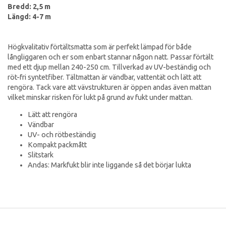
Bredd: 2,5 m
Längd: 4-7 m
Högkvalitativ förtältsmatta som är perfekt lämpad för både
långliggaren och er som enbart stannar någon natt. Passar förtält
med ett djup mellan 240-250 cm. Tillverkad av UV-beständig och
röt-fri syntetfiber. Tältmattan är vändbar, vattentät och lätt att
rengöra. Tack vare att vävstrukturen är öppen andas även mattan
vilket minskar risken för lukt på grund av fukt under mattan.
Lätt att rengöra
Vändbar
UV- och rötbeständig
Kompakt packmått
Slitstark
Andas: Markfukt blir inte liggande så det börjar lukta