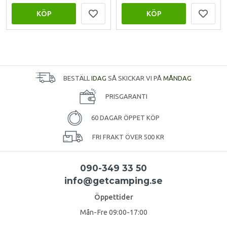
KÖP
KÖP
BESTÄLL
IDAG
SÅ SKICKAR VI PÅ
MÅNDAG
PRISGARANTI
60 DAGAR ÖPPET KÖP
FRI FRAKT ÖVER 500 KR
090-349 33 50
info@getcamping.se
Öppettider
Mån-Fre 09:00-17:00