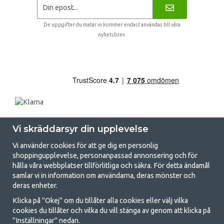
De uppgifter du matar in kommer endast användas till våra
nyhetsbrev.
Vi skräddarsyr din upplevelse
Vi använder cookies för att ge dig en personlig
shoppingupplevelse, personanpassad annonsering och för
hålla våra webbplatser tillförlitliga och säkra. För detta ändamål
samlar vi in information om användarna, deras mönster och
GetCamping.se - Din butik för camping
deras enheter.
och uteliv
Klicka på "Okej" om du tillåter alla cookies eller välj vilka
cookies du tillåter och vilka du vill stänga av genom att klicka på
Att campa kan antingen vara en livsstil eller ett sätt att samla familjen
"Inställningar" nedan.
för ett gemensamt äventyr. Oavsett vilken kategori du tillhör hittar du