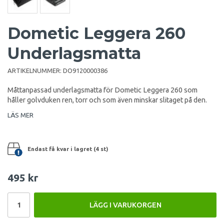
Dometic Leggera 260
Underlagsmatta
ARTIKELNUMMER:
DO9120000386
Måttanpassad underlagsmatta för Dometic Leggera 260 som
håller golvduken ren, torr och som även minskar slitaget på den.
LÄS MER
Endast få kvar i lagret (4 st)
495 kr
LÄGG I VARUKORGEN