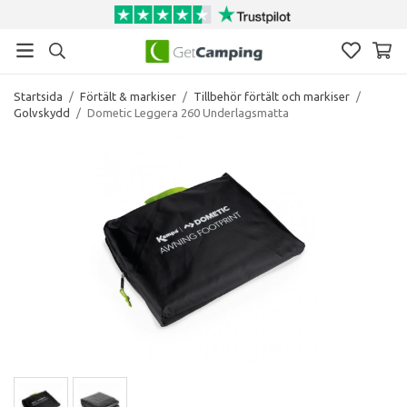
Startsida
/
Förtält & markiser
/
Tillbehör förtält och markiser
/
Golvskydd
/
Dometic Leggera 260 Underlagsmatta