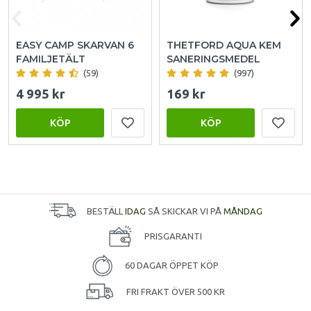
EASY CAMP SKARVAN 6
THETFORD AQUA KEM
FAMILJETÄLT
SANERINGSMEDEL
(59)
(997)
4 995 kr
169 kr
KÖP
KÖP
BESTÄLL
IDAG
SÅ SKICKAR VI PÅ
MÅNDAG
PRISGARANTI
60 DAGAR ÖPPET KÖP
FRI FRAKT ÖVER 500 KR