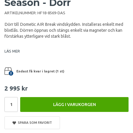
Season - Dörr
ARTIKELNUMMER:
HF18-8569-DAS
Dörr till Dometic AIR Break vindskydden. Installeras enkelt med
blixtlås. Dörren öppnas och stängs enkelt via magneter och kan
förstärkas ytterligare vid stark blåst.
LÄS MER
Endast få kvar i lagret (1 st)
2 995 kr
LÄGG I VARUKORGEN
SPARA SOM FAVORIT