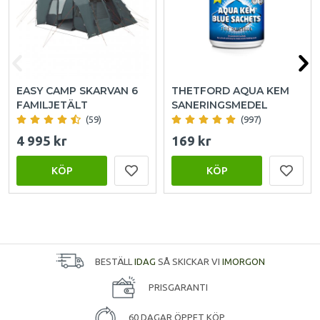
EASY CAMP SKARVAN 6
THETFORD AQUA KEM
FAMILJETÄLT
SANERINGSMEDEL
(59)
(997)
4 995 kr
169 kr
KÖP
KÖP
BESTÄLL
IDAG
SÅ SKICKAR VI
IMORGON
PRISGARANTI
60 DAGAR ÖPPET KÖP