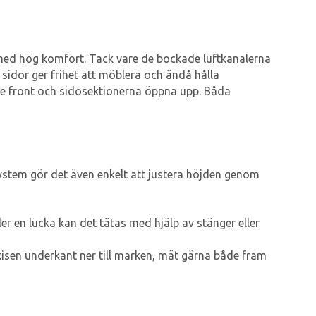
t med hög komfort. Tack vare de bockade luftkanalerna
a sidor ger frihet att möblera och ändå hålla
åde front och sidosektionerna öppna upp. Båda
ystem gör det även enkelt att justera höjden genom
er en lucka kan det tätas med hjälp av stänger eller
isen underkant ner till marken, mät gärna både fram