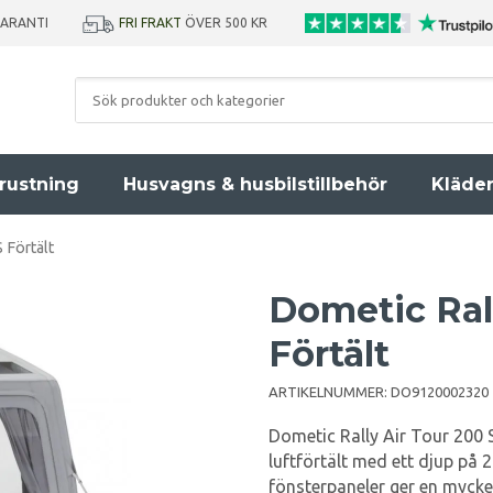
GARANTI
FRI FRAKT
ÖVER 500 KR
rustning
Husvagns & husbilstillbehör
Kläde
 Förtält
Dometic Rall
Förtält
ARTIKELNUMMER:
DO9120002320
Dometic Rally Air Tour 200 S
luftförtält med ett djup på
fönsterpaneler ger en myck