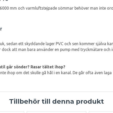
å 6000 mm och varmluftstejpade sömmar behöver man inte oroa s
r
ältduk, sedan ett skyddande lager PVC och sen kommer själva ka
t är dock att man bara använder en pump med tryckmätare och 
ntil går sönder? Rasar tältet ihop?
nte ihop om det skulle gå hål i en kanal. De går ofta även laga 
Tillbehör till denna produkt