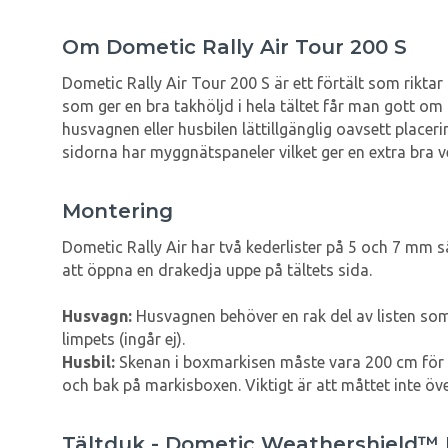
Om Dometic Rally Air Tour 200 S
Dometic Rally Air Tour 200 S är ett förtält som rikt
som ger en bra takhöljd i hela tältet får man gott om 
husvagnen eller husbilen lättillgänglig oavsett plac
sidorna har myggnätspaneler vilket ger en extra bra v
Montering
Dometic Rally Air har två kederlister på 5 och 7 mm 
att öppna en drakedja uppe på tältets sida.
Husvagn:
Husvagnen behöver en rak del av listen som ä
limpets (ingår ej).
Husbil:
Skenan i boxmarkisen måste vara 200 cm för a
och bak på markisboxen. Viktigt är att måttet inte öv
Tältduk - Dometic Weathershield™ 