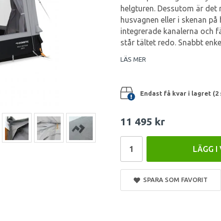
helgturen. Dessutom är det r
husvagnen eller i skenan på
integrerade kanalerna och f
står tältet redo. Snabbt enk
LÄS MER
Endast få kvar i lagret (2 
11 495 kr
LÄGG I
SPARA SOM FAVORIT