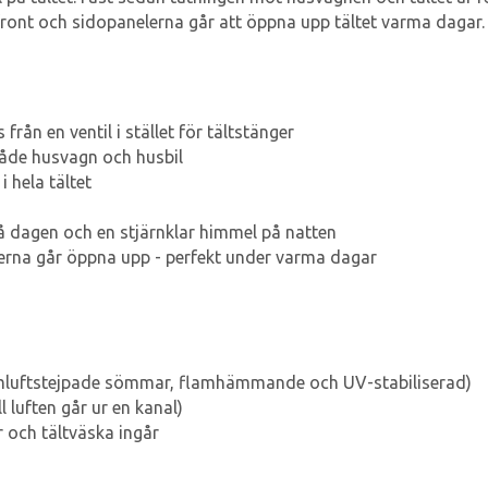
de front och sidopanelerna går att öppna upp tältet varma dagar.
ån en ventil i stället för tältstänger
både husvagn och husbil
i hela tältet
på dagen och en stjärnklar himmel på natten
lerna går öppna upp - perfekt under varma dagar
rmluftstejpade sömmar, flamhämmande och UV-stabiliserad)
l luften går ur en kanal)
och tältväska ingår