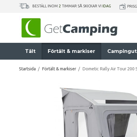
BESTÄLL INOM
2
TIMMAR SÅ SKICKAR VI
IDAG
PRIS
Tält
Förtält & markiser
Campingut
Startsida
/
Förtält & markiser
/
Dometic Rally Air Tour 200 S