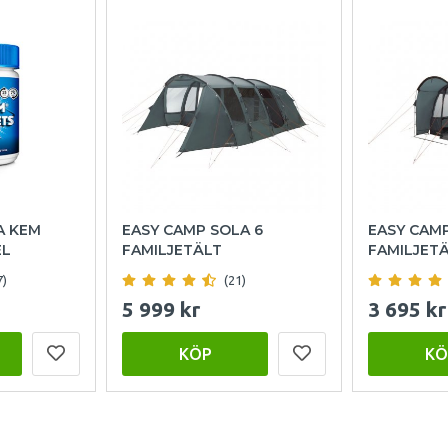
A KEM
EASY CAMP SOLA 6
EASY CAM
EL
FAMILJETÄLT
FAMILJET
7)
(21)
5 999 kr
3 695 kr
KÖP
KÖ