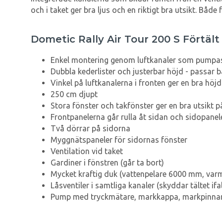
och i taket ger bra ljus och en riktigt bra utsikt. Bå
Dometic Rally Air Tour 200 S Förtält
Enkel montering genom luftkanaler som pumpas fr
Dubbla kederlister och justerbar höjd - passar 
Vinkel på luftkanalerna i fronten ger en bra höjd 
250 cm djupt
Stora fönster och takfönster ger en bra utsikt 
Frontpanelerna går rulla åt sidan och sidopane
Två dörrar på sidorna
Myggnätspaneler för sidornas fönster
Ventilation vid taket
Gardiner i fönstren (går ta bort)
Mycket kraftig duk (vattenpelare 6000 mm, va
Låsventiler i samtliga kanaler (skyddar tältet ifal
Pump med tryckmätare, markkappa, markpinnar 