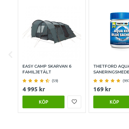
EASY CAMP SKARVAN 6
THETFORD AQU
FAMILJETÄLT
SANERINGSMED
(59)
(99
4 995 kr
169 kr
KÖP
KÖP