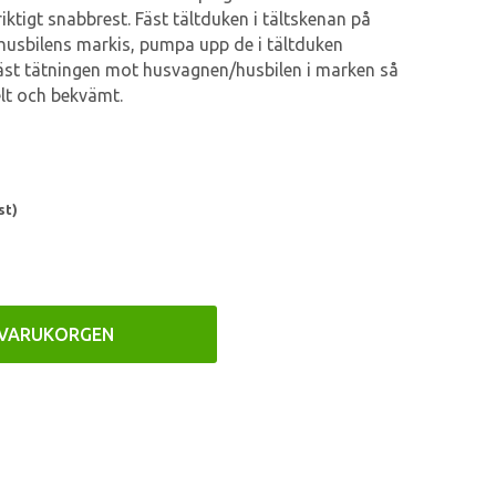
iktigt snabbrest. Fäst tältduken i tältskenan på
 husbilens markis, pumpa upp de i tältduken
äst tätningen mot husvagnen/husbilen i marken så
elt och bekvämt.
st)
 VARUKORGEN