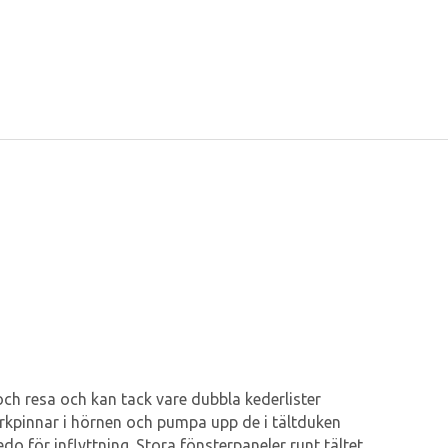
 och resa och kan tack vare dubbla kederlister
arkpinnar i hörnen och pumpa upp de i tältduken
o för inflyttning. Stora fönsterpaneler runt tältet