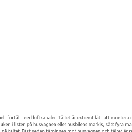
belt förtält med luftkanaler. Tältet är extremt lätt att montera
uken i listen på husvagnen eller husbilens markis, sätt fyra m
på tältet. Fäst sedan tätningen mot husvagnen och tältet är red