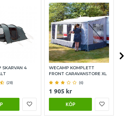
P SKARVAN 4
WECAMP KOMPLETT
HOL
ÄLT
FRONT CARAVANSTORE XL
(28)
(6)
1 905 kr
999
P
KÖP