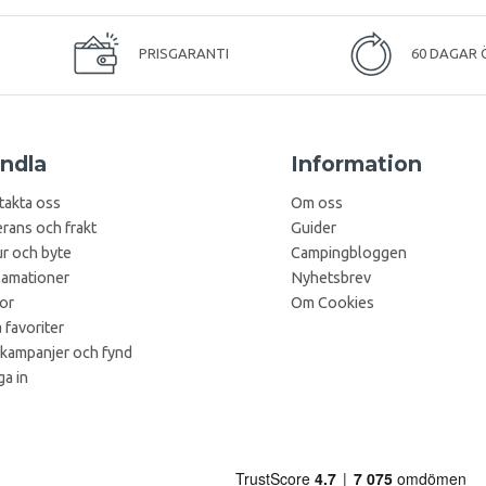
PRISGARANTI
60 DAGAR 
ndla
Information
takta oss
Om oss
rans och frakt
Guider
r och byte
Campingbloggen
lamationer
Nyhetsbrev
kor
Om Cookies
 favoriter
 kampanjer och fynd
a in