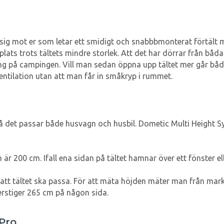
ar sig mot er som letar ett smidigt och snabbbmonterat förtäl
plats trots tältets mindre storlek. Att det har dörrar från båd
ering på campingen. Vill man sedan öppna upp tältet mer går b
entilation utan att man får in småkryp i rummet.
så det passar både husvagn och husbil. Dometic Multi Height S
r 200 cm. Ifall ena sidan på tältet hamnar över ett fönster ell
tt tältet ska passa. För att mäta höjden mäter man från mark
erstiger 265 cm på någon sida.
Pro