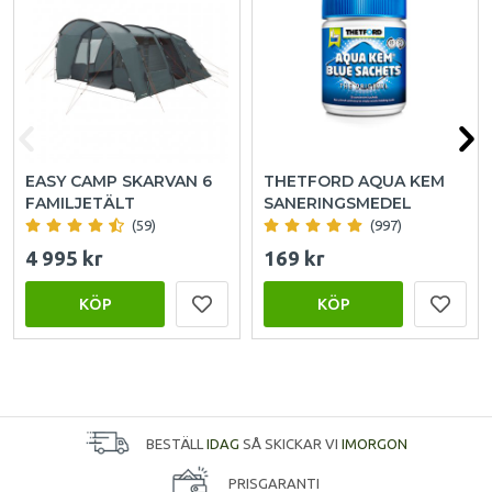
EASY CAMP SKARVAN 6
THETFORD AQUA KEM
FAMILJETÄLT
SANERINGSMEDEL
(59)
(997)
4 995 kr
169 kr
KÖP
KÖP
BESTÄLL
IDAG
SÅ SKICKAR VI
IMORGON
PRISGARANTI