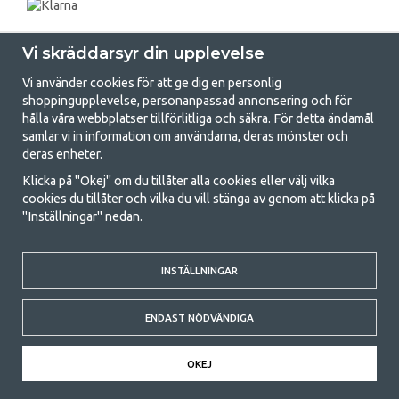
Vi skräddarsyr din upplevelse
Vi använder cookies för att ge dig en personlig
shoppingupplevelse, personanpassad annonsering och för
hålla våra webbplatser tillförlitliga och säkra. För detta ändamål
samlar vi in information om användarna, deras mönster och
GetCamping.se - Din butik för camping
deras enheter.
och uteliv
Klicka på "Okej" om du tillåter alla cookies eller välj vilka
cookies du tillåter och vilka du vill stänga av genom att klicka på
Att campa kan antingen vara en livsstil eller ett sätt att samla familjen
"Inställningar" nedan.
för ett gemensamt äventyr. Oavsett vilken kategori du tillhör hittar du
allt du behöver av campingtillbehör hos oss. Vi tycker att alla ska ha råd
med att campa så därför erbjuder vi riktigt bra priser på familjetält,
husvagnstält och all annan utrustning för camping och friluftsliv. Vårt
INSTÄLLNINGAR
mål är att i varje priskategori erbjuda den bästa campingutrustningen
gällande kvalitet och funktionalitet. Ta gärna kontakt med oss om det
ENDAST NÖDVÄNDIGA
är något du saknar eller vill veta mer om.
© 2020 GetCamping. All rights reserved.
OKEJ