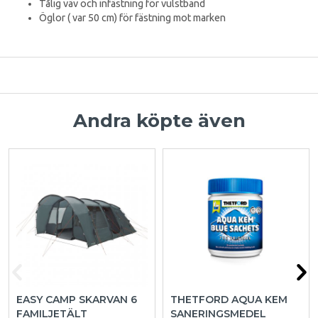
Tålig väv och infästning för vulstband
Öglor ( var 50 cm) för fästning mot marken
Andra köpte även
EASY CAMP SKARVAN 6
THETFORD AQUA KEM
FAMILJETÄLT
SANERINGSMEDEL