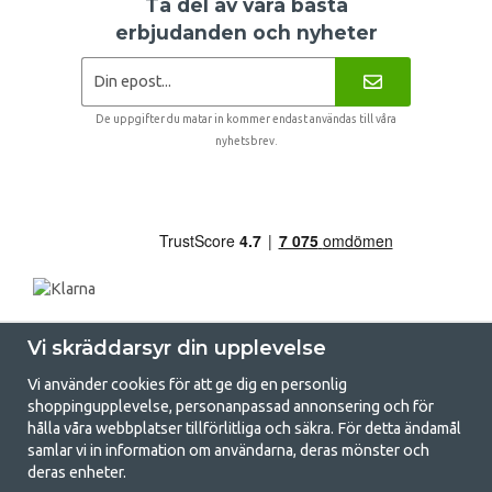
Ta del av våra bästa
erbjudanden och nyheter
De uppgifter du matar in kommer endast användas till våra
nyhetsbrev.
Vi skräddarsyr din upplevelse
Vi använder cookies för att ge dig en personlig
shoppingupplevelse, personanpassad annonsering och för
hålla våra webbplatser tillförlitliga och säkra. För detta ändamål
samlar vi in information om användarna, deras mönster och
GetCamping.se - Din butik för camping
deras enheter.