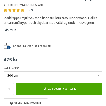
ARTIKELNUMMER:
FR86-470
5
(7)
Markkappa i mjuk väv med linnestruktur från Hindermann. Håller
undan småkrypen och skyddar mot kalldrag under husvagnen.
LÄS MER
Endast få kvar i lagret (3 st)
475 kr
VÄLJ LÄNGD
LÄGG I VARUKORGEN
SPARA SOM FAVORIT