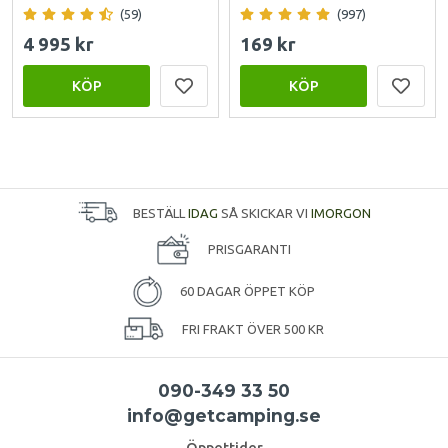
(59)
(997)
4 995 kr
169 kr
KÖP
KÖP
BESTÄLL
IDAG
SÅ SKICKAR VI
IMORGON
PRISGARANTI
60 DAGAR ÖPPET KÖP
FRI FRAKT ÖVER 500 KR
090-349 33 50
info@getcamping.se
Öppettider