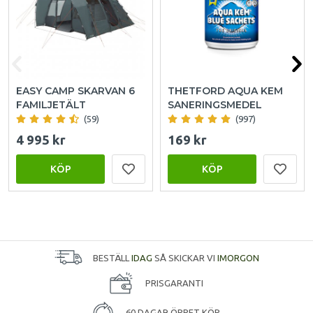
EASY CAMP SKARVAN 6
THETFORD AQUA KEM
FAMILJETÄLT
SANERINGSMEDEL
(59)
(997)
4 995 kr
169 kr
KÖP
KÖP
BESTÄLL
IDAG
SÅ SKICKAR VI
IMORGON
PRISGARANTI
60 DAGAR ÖPPET KÖP