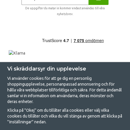
De uppgifter du matar in kommer endast användas till våra
nyhetsbrev.
Vi skräddarsyr din upplevelse
Vi använder cookies för att ge dig en personlig
shoppingupplevelse, personanpassad annonsering och för
hålla våra webbplatser tillförlitliga och säkra. För detta ändamål
samlar vi in information om användarna, deras mönster och
GetCamping.se - Din butik för camping
deras enheter.
och uteliv
Klicka på "Okej" om du tillåter alla cookies eller välj vilka
cookies du tillåter och vilka du vill stänga av genom att klicka på
Att campa kan antingen vara en livsstil eller ett sätt att samla familjen
"Inställningar" nedan.
för ett gemensamt äventyr. Oavsett vilken kategori du tillhör hittar du
allt du behöver av campingtillbehör hos oss. Vi tycker att alla ska ha råd