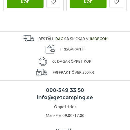
KÖP
KÖP
BESTÄLL
IDAG
SÅ SKICKAR VI
IMORGON
PRISGARANTI
60 DAGAR ÖPPET KÖP
FRI FRAKT ÖVER 500 KR
090-349 33 50
info@getcamping.se
Öppettider
Mån-Fre 09:00-17:00