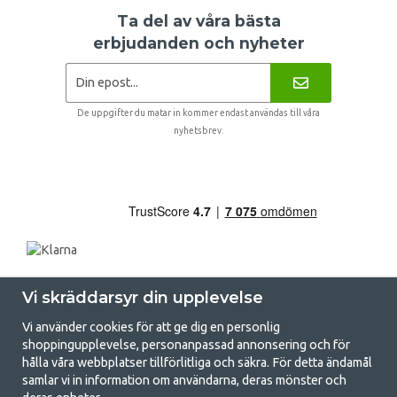
Ta del av våra bästa
erbjudanden och nyheter
De uppgifter du matar in kommer endast användas till våra
nyhetsbrev.
Vi skräddarsyr din upplevelse
Vi använder cookies för att ge dig en personlig
shoppingupplevelse, personanpassad annonsering och för
hålla våra webbplatser tillförlitliga och säkra. För detta ändamål
samlar vi in information om användarna, deras mönster och
GetCamping.se - Din butik för camping