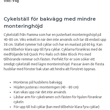
Vikt: 9 kg
Cykelställ för bakvägg med mindre
monteringhöjd
Cykelställ från Fiamma som har en justerbart monteringshöjd på
40-80 cm. Viks enkelt in när den inte används och tar då endast upp
38 cm. Stället rymmer två cyklar och har en maxlast på 60 kg. Kan
med tillbehör klara upp till fyra cyklar. Cyklarna förankras med de
medföljande två Quick Pro Rails och Bike Block Pro med
tillhörande remmar och fästen. Perfekt för er som söker ett
smidigt cykelställ med lägre monterinshöjd. Passar även de flesta
husbilar med fönster bak utan att hindra att fönstret öppnas.
Monteras på husbilens bakvägg
Höjden justeras i monteringen (40 - 80 cm)
Kan vikas upp när det inte används
Låsbar arm för cykelramen och fästen för hjulen förankrar
cykeln
För upp till två cyklar (kan med tillbehör klara fyra cyklar)