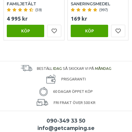
FAMILJETÄLT
SANERINGSMEDEL
(59)
(997)
4 995 kr
169 kr
KÖP
KÖP
BESTÄLL
IDAG
SÅ SKICKAR VI PÅ
MÅNDAG
PRISGARANTI
60 DAGAR ÖPPET KÖP
FRI FRAKT ÖVER 500 KR
090-349 33 50
info@getcamping.se