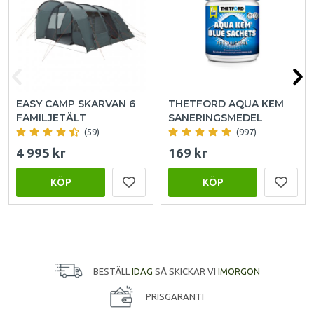
EASY CAMP SKARVAN 6
THETFORD AQUA KEM
FAMILJETÄLT
SANERINGSMEDEL
(59)
(997)
4 995 kr
169 kr
KÖP
KÖP
BESTÄLL
IDAG
SÅ SKICKAR VI
IMORGON
PRISGARANTI