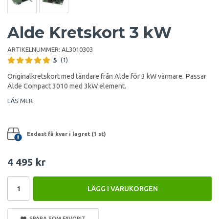
Alde Kretskort 3 kW
ARTIKELNUMMER:
AL3010303
5
(1)
Originalkretskort med tändare från Alde för 3 kW värmare. Passar
Alde Compact 3010 med 3kW element.
LÄS MER
Endast få kvar i lagret (1 st)
4 495 kr
LÄGG I VARUKORGEN
SPARA SOM FAVORIT