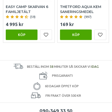
EASY CAMP SKARVAN 6
THETFORD AQUA KEM
FAMILJETÄLT
SANERINGSMEDEL
(59)
(997)
4 995 kr
169 kr
KÖP
KÖP
BESTÄLL INOM
58
MINUTER SÅ SKICKAR VI
IDAG
PRISGARANTI
60 DAGAR ÖPPET KÖP
FRI FRAKT ÖVER 500 KR
090-349 33 50