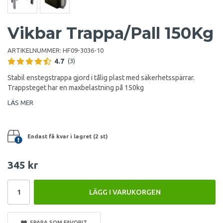
Vikbar Trappa/Pall 150Kg
ARTIKELNUMMER:
HF09-3036-10
4.7
(3)
Stabil enstegstrappa gjord i tålig plast med säkerhetsspärrar.
Trappsteget har en maxbelastning på 150kg
LÄS MER
Endast få kvar i lagret (2 st)
345 kr
LÄGG I VARUKORGEN
SPARA SOM FAVORIT