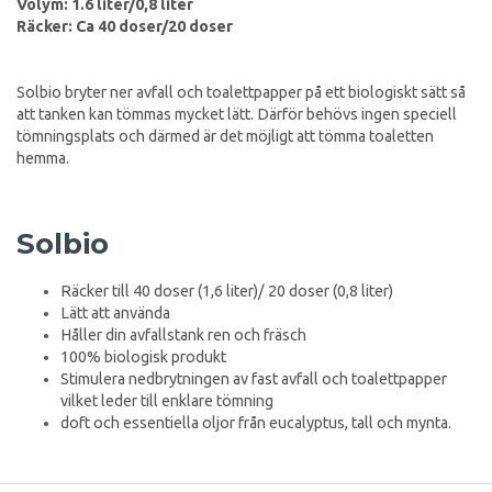
Volym: 1.6 liter/0,8 liter
Räcker: Ca 40 doser/20 doser
Solbio bryter ner avfall och toalettpapper på ett biologiskt sätt så
att tanken kan tömmas mycket lätt. Därför behövs ingen speciell
tömningsplats och därmed är det möjligt att tömma toaletten
hemma.
Solbio
Räcker till 40 doser (1,6 liter)/ 20 doser (0,8 liter)
Lätt att använda
Håller din avfallstank ren och fräsch
100% biologisk produkt
Stimulera nedbrytningen av fast avfall och toalettpapper
vilket leder till enklare tömning
doft och essentiella oljor från eucalyptus, tall och mynta.