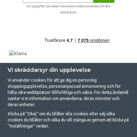
De uppgifter du matar in kommer endast användas till våra
nyhetsbrev.
Vi skräddarsyr din upplevelse
Vi använder cookies för att ge dig en personlig
shoppingupplevelse, personanpassad annonsering och för
hålla våra webbplatser tillförlitliga och säkra. För detta ändamål
samlar vi in information om användarna, deras mönster och
GetCamping.se - Din butik för camping
deras enheter.
och uteliv
Klicka på "Okej" om du tillåter alla cookies eller välj vilka
cookies du tillåter och vilka du vill stänga av genom att klicka på
Att campa kan antingen vara en livsstil eller ett sätt att samla familjen
"Inställningar" nedan.
för ett gemensamt äventyr. Oavsett vilken kategori du tillhör hittar du
allt du behöver av campingtillbehör hos oss. Vi tycker att alla ska ha råd