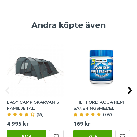
Andra köpte även
EASY CAMP SKARVAN 6
THETFORD AQUA KEM
FAMILJETÄLT
SANERINGSMEDEL
(59)
(997)
4 995 kr
169 kr
KÖP
KÖP