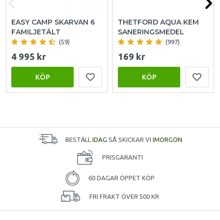
EASY CAMP SKARVAN 6
THETFORD AQUA KEM
FAMILJETÄLT
SANERINGSMEDEL
(59)
(997)
4 995 kr
169 kr
KÖP
KÖP
BESTÄLL
IDAG
SÅ SKICKAR VI
IMORGON
PRISGARANTI
60 DAGAR ÖPPET KÖP
FRI FRAKT ÖVER 500 KR