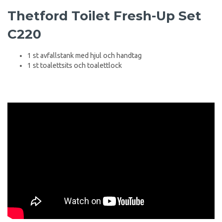
Thetford Toilet Fresh-Up Set
C220
1 st avfallstank med hjul och handtag
1 st toalettsits och toalettlock