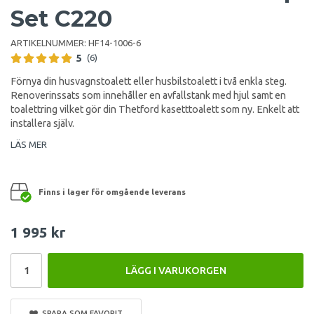
Set C220
ARTIKELNUMMER:
HF14-1006-6
5
(6)
Förnya din husvagnstoalett eller husbilstoalett i två enkla steg.
Renoverinssats som innehåller en avfallstank med hjul samt en
toalettring vilket gör din Thetford kasetttoalett som ny. Enkelt att
installera själv.
LÄS MER
Finns i lager för omgående leverans
1 995 kr
LÄGG I VARUKORGEN
SPARA SOM FAVORIT