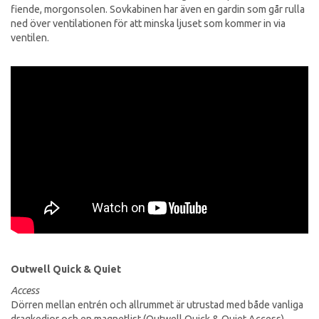
fiende, morgonsolen. Sovkabinen har även en gardin som går rulla
ned över ventilationen för att minska ljuset som kommer in via
ventilen.
Outwell Quick & Quiet
Access
Dörren mellan entrén och allrummet är utrustad med både vanliga
dragkedjor och en magnetlist (Outwell Quick & Quiet Access).