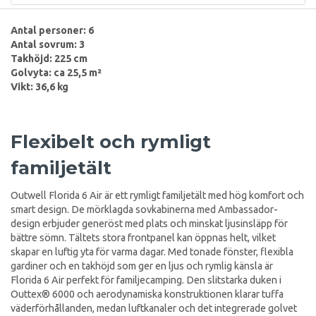
Antal personer: 6
Antal sovrum: 3
Takhöjd: 225 cm
Golvyta: ca 25,5 m²
Vikt: 36,6 kg
Flexibelt och rymligt
familjetält
Outwell Florida 6 Air är ett rymligt familjetält med hög komfort och
smart design. De mörklagda sovkabinerna med Ambassador-
design erbjuder generöst med plats och minskat ljusinsläpp för
bättre sömn. Tältets stora frontpanel kan öppnas helt, vilket
skapar en luftig yta för varma dagar. Med tonade fönster, flexibla
gardiner och en takhöjd som ger en ljus och rymlig känsla är
Florida 6 Air perfekt för familjecamping. Den slitstarka duken i
Outtex® 6000 och aerodynamiska konstruktionen klarar tuffa
väderförhållanden, medan luftkanaler och det integrerade golvet