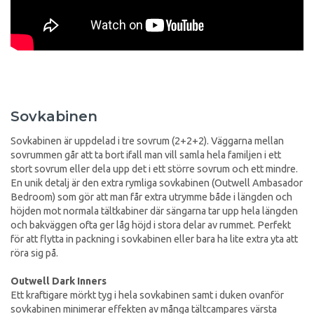
Sovkabinen
Sovkabinen är uppdelad i tre sovrum (2+2+2). Väggarna mellan
sovrummen går att ta bort ifall man vill samla hela familjen i ett
stort sovrum eller dela upp det i ett större sovrum och ett mindre.
En unik detalj är den extra rymliga sovkabinen (Outwell Ambasador
Bedroom) som gör att man får extra utrymme både i längden och
höjden mot normala tältkabiner där sängarna tar upp hela längden
och bakväggen ofta ger låg höjd i stora delar av rummet. Perfekt
för att flytta in packning i sovkabinen eller bara ha lite extra yta att
röra sig på.
Outwell Dark Inners
Ett kraftigare mörkt tyg i hela sovkabinen samt i duken ovanför
sovkabinen minimerar effekten av många tältcampares värsta