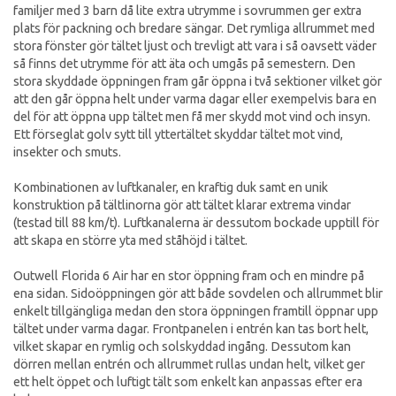
familjer med 3 barn då lite extra utrymme i sovrummen ger extra
plats för packning och bredare sängar. Det rymliga allrummet med
stora fönster gör tältet ljust och trevligt att vara i så oavsett väder
så finns det utrymme för att äta och umgås på semestern. Den
stora skyddade öppningen fram går öppna i två sektioner vilket gör
att den går öppna helt under varma dagar eller exempelvis bara en
del för att öppna upp tältet men få mer skydd mot vind och insyn.
Ett förseglat golv sytt till yttertältet skyddar tältet mot vind,
insekter och smuts.
Kombinationen av luftkanaler, en kraftig duk samt en unik
konstruktion på tältlinorna gör att tältet klarar extrema vindar
(testad till 88 km/t). Luftkanalerna är dessutom bockade upptill för
att skapa en större yta med ståhöjd i tältet.
Outwell Florida 6 Air har en stor öppning fram och en mindre på
ena sidan. Sidoöppningen gör att både sovdelen och allrummet blir
enkelt tillgängliga medan den stora öppningen framtill öppnar upp
tältet under varma dagar. Frontpanelen i entrén kan tas bort helt,
vilket skapar en rymlig och solskyddad ingång. Dessutom kan
dörren mellan entrén och allrummet rullas undan helt, vilket ger
ett helt öppet och luftigt tält som enkelt kan anpassas efter era