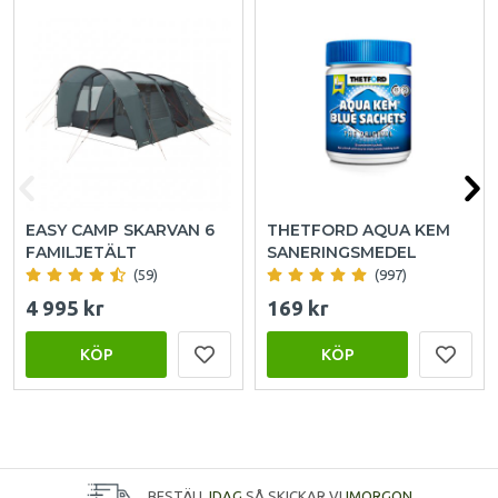
EASY CAMP SKARVAN 6
THETFORD AQUA KEM
FAMILJETÄLT
SANERINGSMEDEL
(59)
(997)
4 995 kr
169 kr
KÖP
KÖP
BESTÄLL
IDAG
SÅ SKICKAR VI
IMORGON