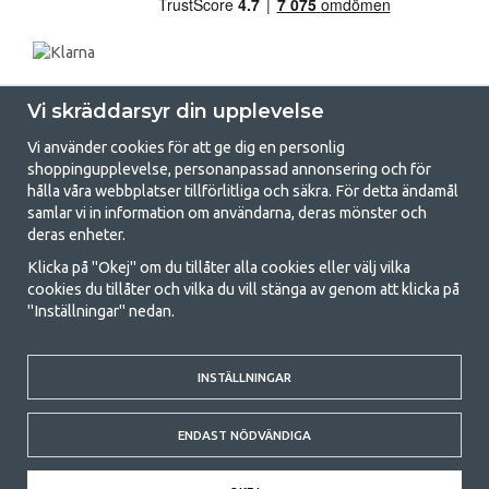
Vi skräddarsyr din upplevelse
Vi använder cookies för att ge dig en personlig
shoppingupplevelse, personanpassad annonsering och för
hålla våra webbplatser tillförlitliga och säkra. För detta ändamål
samlar vi in information om användarna, deras mönster och
GetCamping.se - Din butik för camping
deras enheter.
och uteliv
Klicka på "Okej" om du tillåter alla cookies eller välj vilka
cookies du tillåter och vilka du vill stänga av genom att klicka på
Att campa kan antingen vara en livsstil eller ett sätt att samla familjen
"Inställningar" nedan.
för ett gemensamt äventyr. Oavsett vilken kategori du tillhör hittar du
allt du behöver av campingtillbehör hos oss. Vi tycker att alla ska ha råd
med att campa så därför erbjuder vi riktigt bra priser på familjetält,
INSTÄLLNINGAR
husvagnstält och all annan utrustning för camping och friluftsliv. Vårt
mål är att i varje priskategori erbjuda den bästa campingutrustningen
gällande kvalitet och funktionalitet. Ta gärna kontakt med oss om det
ENDAST NÖDVÄNDIGA
är något du saknar eller vill veta mer om.
© 2020 GetCamping. All rights reserved.