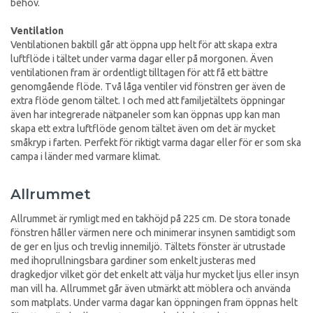
behov.
Ventilation
Ventilationen baktill går att öppna upp helt för att skapa extra
luftflöde i tältet under varma dagar eller på morgonen. Även
ventilationen fram är ordentligt tilltagen för att få ett bättre
genomgående flöde. Två låga ventiler vid fönstren ger även de
extra flöde genom tältet. I och med att familjetältets öppningar
även har integrerade nätpaneler som kan öppnas upp kan man
skapa ett extra luftflöde genom tältet även om det är mycket
småkryp i farten. Perfekt för riktigt varma dagar eller för er som ska
campa i länder med varmare klimat.
Allrummet
Allrummet är rymligt med en takhöjd på 225 cm. De stora tonade
fönstren håller värmen nere och minimerar insynen samtidigt som
de ger en ljus och trevlig innemiljö. Tältets fönster är utrustade
med ihoprullningsbara gardiner som enkelt justeras med
dragkedjor vilket gör det enkelt att välja hur mycket ljus eller insyn
man vill ha. Allrummet går även utmärkt att möblera och använda
som matplats. Under varma dagar kan öppningen fram öppnas helt