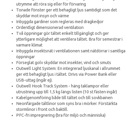
utrymme att röra sig eller för förvaring
Tonade fönster ger ett behagligt ljus samtidigt som det
skyddar mot insyn och värme
Inbyggda gardiner som regleras med dragkedjor
Ordentligt dimensionerad ventilation
Två öppningar gör tältet enkelt tillgängligt och ger
ytterligare möjlighet att ventilera tältet. Bra för semestrar i
varmare klimat
Inbyggda insektsnät i ventilationen samt nätdörrar i samtliga
öppningar
Förseglat golv skyddar mot insekter, vind och smuts
Outwell Light System: En integrerad ljuskanal i allrummet
ger ett behagligt ljus i tältet. Drivs via Power Bank eller
USB-uttag (ingår ej).
Outwell Hook Track System - häng taklampor eller
utrustning upp till 1,5 kg längs listen (10 st fästen ingår)
Kabelgenomföring både till tältet och till sovkbainen
Neonfärgade tältlinor som syns bra i mörker. Förstärkta
stormlinor i front och baktill.
PFC-fri impregnering (bra för miljö och människa)