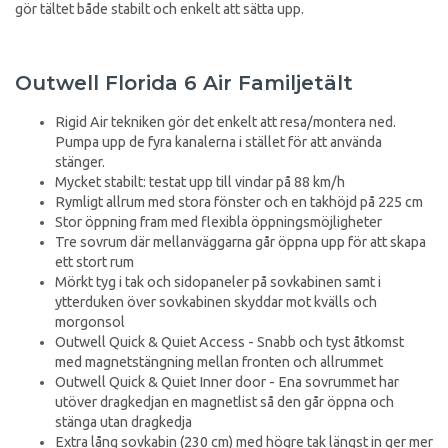
gör tältet både stabilt och enkelt att sätta upp.
Outwell Florida 6 Air Familjetält
Rigid Air tekniken gör det enkelt att resa/montera ned.
Pumpa upp de fyra kanalerna i stället för att använda
stänger.
Mycket stabilt: testat upp till vindar på 88 km/h
Rymligt allrum med stora fönster och en takhöjd på 225 cm
Stor öppning fram med flexibla öppningsmöjligheter
Tre sovrum där mellanväggarna går öppna upp för att skapa
ett stort rum
Mörkt tyg i tak och sidopaneler på sovkabinen samt i
ytterduken över sovkabinen skyddar mot kvälls och
morgonsol
Outwell Quick & Quiet Access - Snabb och tyst åtkomst
med magnetstängning mellan fronten och allrummet
Outwell Quick & Quiet Inner door - Ena sovrummet har
utöver dragkedjan en magnetlist så den går öppna och
stänga utan dragkedja
Extra lång sovkabin (230 cm) med högre tak längst in ger mer