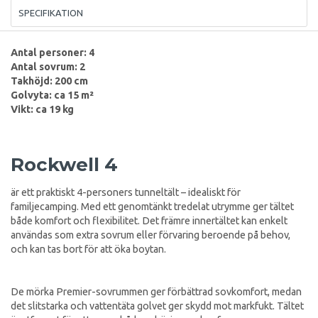
SPECIFIKATION
Antal personer: 4
Antal sovrum: 2
Takhöjd: 200 cm
Golvyta: ca 15 m²
Vikt: ca 19 kg
Rockwell 4
är ett praktiskt 4-personers tunneltält – idealiskt för
familjecamping. Med ett genomtänkt tredelat utrymme ger tältet
både komfort och flexibilitet. Det främre innertältet kan enkelt
användas som extra sovrum eller förvaring beroende på behov,
och kan tas bort för att öka boytan.
De mörka Premier-sovrummen ger förbättrad sovkomfort, medan
det slitstarka och vattentäta golvet ger skydd mot markfukt. Tältet