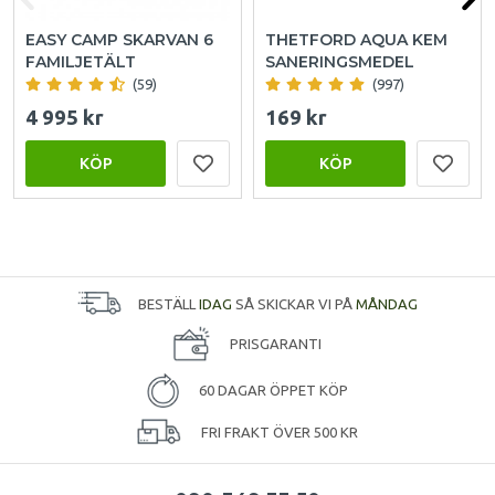
EASY CAMP SKARVAN 6
THETFORD AQUA KEM
FAMILJETÄLT
SANERINGSMEDEL
(59)
(997)
4 995 kr
169 kr
KÖP
KÖP
BESTÄLL
IDAG
SÅ SKICKAR VI PÅ
MÅNDAG
PRISGARANTI
60 DAGAR ÖPPET KÖP
FRI FRAKT ÖVER 500 KR