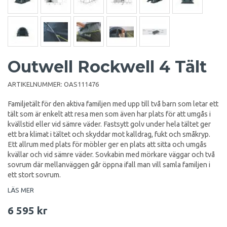
Outwell Rockwell 4 Tält
ARTIKELNUMMER:
OAS111476
Familjetält för den aktiva familjen med upp till två barn som letar ett
tält som är enkelt att resa men som även har plats för att umgås i
kvällstid eller vid sämre väder. Fastsytt golv under hela tältet ger
ett bra klimat i tältet och skyddar mot kalldrag, fukt och småkryp.
Ett allrum med plats för möbler ger en plats att sitta och umgås
kvällar och vid sämre väder. Sovkabin med mörkare väggar och två
sovrum där mellanväggen går öppna ifall man vill samla familjen i
ett stort sovrum.
LÄS MER
6 595 kr