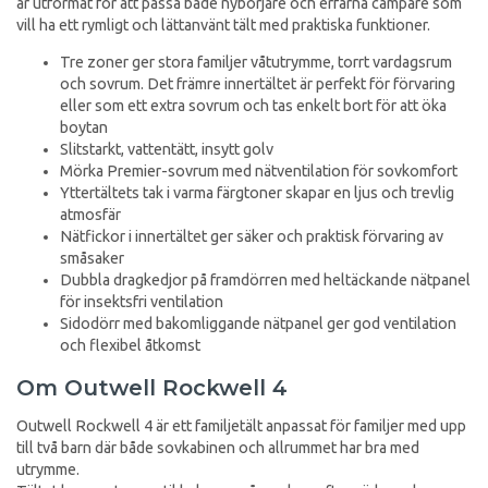
är utformat för att passa både nybörjare och erfarna campare som
vill ha ett rymligt och lättanvänt tält med praktiska funktioner.
Tre zoner ger stora familjer våtutrymme, torrt vardagsrum
och sovrum. Det främre innertältet är perfekt för förvaring
eller som ett extra sovrum och tas enkelt bort för att öka
boytan
Slitstarkt, vattentätt, insytt golv
Mörka Premier-sovrum med nätventilation för sovkomfort
Yttertältets tak i varma färgtoner skapar en ljus och trevlig
atmosfär
Nätfickor i innertältet ger säker och praktisk förvaring av
småsaker
Dubbla dragkedjor på framdörren med heltäckande nätpanel
för insektsfri ventilation
Sidodörr med bakomliggande nätpanel ger god ventilation
och flexibel åtkomst
Om Outwell Rockwell 4
Outwell Rockwell 4 är ett familjetält anpassat för familjer med upp
till två barn där både sovkabinen och allrummet har bra med
utrymme.