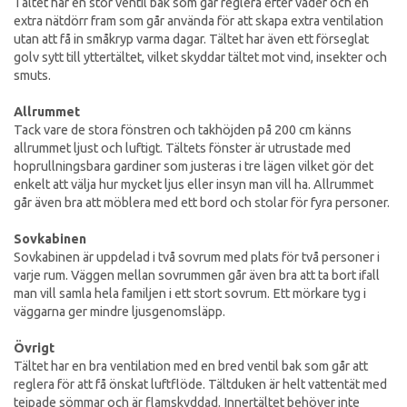
Tältet har en stor ventil bak som går reglera efter väder och en
extra nätdörr fram som går använda för att skapa extra ventilation
utan att få in småkryp varma dagar. Tältet har även ett förseglat
golv sytt till yttertältet, vilket skyddar tältet mot vind, insekter och
smuts.
Allrummet
Tack vare de stora fönstren och takhöjden på 200 cm känns
allrummet ljust och luftigt. Tältets fönster är utrustade med
hoprullningsbara gardiner som justeras i tre lägen vilket gör det
enkelt att välja hur mycket ljus eller insyn man vill ha. Allrummet
går även bra att möblera med ett bord och stolar för fyra personer.
Sovkabinen
Sovkabinen är uppdelad i två sovrum med plats för två personer i
varje rum. Väggen mellan sovrummen går även bra att ta bort ifall
man vill samla hela familjen i ett stort sovrum. Ett mörkare tyg i
väggarna ger mindre ljusgenomsläpp.
Övrigt
Tältet har en bra ventilation med en bred ventil bak som går att
reglera för att få önskat luftflöde. Tältduken är helt vattentät med
tejpade sömmar och är flamskyddad. Innertältet behöver inte