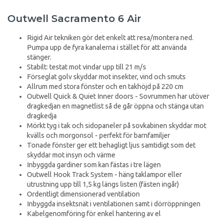
Outwell Sacramento 6 Air
Rigid Air tekniken gör det enkelt att resa/montera ned.
Pumpa upp de fyra kanalerna i stället för att använda
stänger.
Stabilt: testat mot vindar upp till 21 m/s
Förseglat golv skyddar mot insekter, vind och smuts
Allrum med stora fönster och en takhöjd på 220 cm
Outwell Quick & Quiet Inner doors - Sovrummen har utöver
dragkedjan en magnetlist så de går öppna och stänga utan
dragkedja
Mörkt tyg i tak och sidopaneler på sovkabinen skyddar mot
kvälls och morgonsol - perfekt för barnfamiljer
Tonade fönster ger ett behagligt ljus samtidigt som det
skyddar mot insyn och värme
Inbyggda gardiner som kan fästas i tre lägen
Outwell Hook Track System - häng taklampor eller
utrustning upp till 1,5 kg längs listen (fästen ingår)
Ordentligt dimensionerad ventilation
Inbyggda insektsnät i ventilationen samt i dörröppningen
Kabelgenomföring för enkel hantering av el