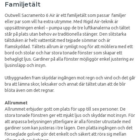
Familjetält
Outwell Sacramento 6 Air är ett familjetält som passar familjer
eller par som vill ha extra utrymme. Med Rigid Air-teknik är
uppsättningen enkel – pumpa upp de tre luftkanalerna och tältet
står på plats utan behov av traditionella stänger. Den slitstarka
tältduken är helt vattentät med tejpade sömmar och är
flamskyddad. Tältets allrum är rymligt nog för att möblera med ett
bord och stolar och har stora tonade fönster som skapar ett
behagligt ljus. Gardiner på alla fönster möjliggör enkel justering av
ljusinsläpp och insyn.
Utbyggnaden fram skyddar ingången mot regn och vind och det går
bra att lämna skor, leksaker och annat där tältet utan att de blir
blöta även om det regnar.
Allrummet
Allrummet erbjuder gott om plats för upp till sex personer. De
stora tonade fönstren ger ett mjukt ljus och skyddar mot insyn. För
att anpassa belysningen ytterligare är alla fönster utrustade med
gardiner som kan justeras i tre lägen. Den platta ingången och det
förseglade golvet gör det enkelt och säkert att röra sig mellan