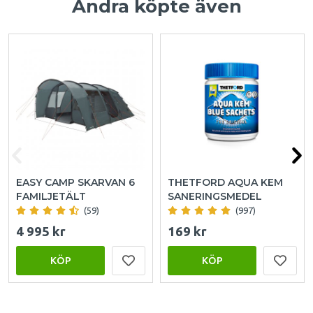
Andra köpte även
EASY CAMP SKARVAN 6
THETFORD AQUA KEM
FAMILJETÄLT
SANERINGSMEDEL
(59)
(997)
4 995 kr
169 kr
KÖP
KÖP