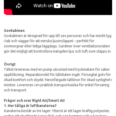
Sovkabinen
Sovkabinen är designad för upp till sex personer och har mörkt tyg
i tak och väggar för att minska ljusinsläppet – perfekt för
sovmorgnar eller tidiga läggdags. Gardiner över ventilationsnäten
gör det möjligt att kontrollera mängden ljus och luft som släpps in.
Övrigt
Tältet levereras med en pump utrustad med tryckmätare för säker
uppblåsning. Reparationskit för tältduken ingår. Förseglat golv för
ökad komfort och skydd. Neonfärgade tältlinor för ökad synlighet i
mörker. Levereras i en praktisk transportväska för enkel förvaring
och transport.
Frågor och svar Rigid Air/Smart Air
1. Hur tåliga är luftkanalerna?
Kanalerna består av tre lager. Ytterst är ett lager kraftig polyester,
sedan ett skyddande lager PVC och sen kommer själva kanalen i