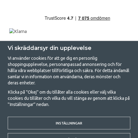
Vi skräddarsyr din upplevelse
Vi använder cookies för att ge dig en personlig
shoppingupplevelse, personanpassad annonsering och för
hålla våra webbplatser tillförlitliga och säkra. För detta ändamål
samlar vi in information om användarna, deras mönster och
GetCamping.se - Din butik för camping
deras enheter.
och uteliv
Klicka på "Okej" om du tillåter alla cookies eller välj vilka
cookies du tillåter och vilka du vill stänga av genom att klicka på
Att campa kan antingen vara en livsstil eller ett sätt att samla familjen
"Inställningar" nedan.
för ett gemensamt äventyr. Oavsett vilken kategori du tillhör hittar du
allt du behöver av campingtillbehör hos oss. Vi tycker att alla ska ha råd
med att campa så därför erbjuder vi riktigt bra priser på familjetält,
husvagnstält och all annan utrustning för camping och friluftsliv. Vårt
INSTÄLLNINGAR
mål är att i varje priskategori erbjuda den bästa campingutrustningen
gällande kvalitet och funktionalitet. Ta gärna kontakt med oss om det